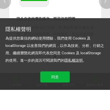
完全自主的廣告操作，而且沒有門檻
你的廣告由你自己決定，從廣告對象到廣告素
隱私權聲明
材，都可以隨時調整、持續優化，而且沒有門檻
為提供您最佳的網站使用體驗，我們使用 Cookies 及
金額。
localStorage 以改善我們的網頁，以作為技術、分析、行銷之
用。繼續瀏覽此網頁即代表您同意 Cookies 及 localStorage
的使用。進一步的資訊可閱讀我們的
隱私權說明
。
同意
行銷導航
資料下載
聯絡我們
免費開設帳號
如果您對開設帳號有任何疑問或想諮詢
其他服務，請與我們聯繫。
廣告方案洽詢