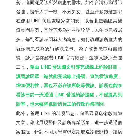
勢，進而滿足診所與病患的需求。如今台灣行動通訊
發達，幾乎人手一機，不分男女、甚至許多銀髮族都
在使用 LINE 與朋友聊家常問安。以台北信義區某醫
療集團為例，其旗下多為社區型診所，以年長患者居
多，每到看診時間就人滿為患，如何疏通診所龐大的
就診病患成為急待解決之事。為了改善民眾就醫體
驗，診所選擇經營 LINE 官方帳號，並導入診所營運
工具，
藉由 LINE 發送圖文引導完成線上約診註冊，
讓看診民眾一站就能完成線上掛號、查詢看診進度，
增加便利性，再也不必在診所乾等候診
。
診所也能在
看診日前一天透過 LINE 發送約診提醒，不僅提高到
診率，也大幅降低診所員工的行政作業時間
。
此外，善用 LINE 的群發訊息，向民眾發送衛教知識
文章，藉此展現醫師及診所專業形象。進一步透過個
案追蹤，針對不同病患需求定期發送診後關懷，讓病