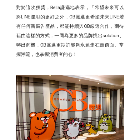
對於這次獲獎，Bella謙遜地表示，「希望未來可以
將LINE運用的更好之外，OB嚴選更希望未來LINE若
有任何新廣告產品，都能持續與OB嚴選合作，期待
藉由這樣的方式，一同為更多的品牌找出solution、
轉出商機，OB嚴選更期許能夠永遠走在最前面、掌
握潮流，也掌握消費者的心！