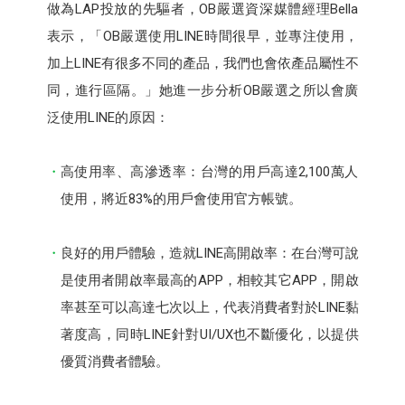
做為LAP投放的先驅者，OB嚴選資深媒體經理Bella
表示，「OB嚴選使用LINE時間很早，並專注使用，
加上LINE有很多不同的產品，我們也會依產品屬性不
同，進行區隔。」她進一步分析OB嚴選之所以會廣
泛使用LINE的原因：
高使用率、高滲透率：台灣的用戶高達2,100萬人
使用，將近83%的用戶會使用官方帳號。
良好的用戶體驗，造就LINE高開啟率：在台灣可說
是使用者開啟率最高的APP，相較其它APP，開啟
率甚至可以高達七次以上，代表消費者對於LINE黏
著度高，同時LINE針對UI/UX也不斷優化，以提供
優質消費者體驗。