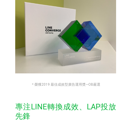
＊榮獲2019 最佳成效型廣告運用獎—OB嚴選
專注LINE轉換成效、LAP投放
先鋒