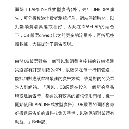
而除了LAP(LINE成效型廣告)外，去年LINE DPA廣
告，可分析透過消費者瀏覽行為、網站停留時間，以
判斷消費者興趣或喜好，因此在DPA+LAP的結合
下，OB 嚴選drive出比之前更多的流量外，再搭配整
體數據，大幅提升了廣告表現。
由於OB嚴選對每一個可以和消費者接觸的行銷溝通
渠道都有訂定明確的KPI，以確保在每一行銷管道，
能找到對應該客群最佳的廣告方式，或是對的的受眾
進入到網站。「所以，OB嚴選在投入一個新的產品
時投遞廣告時，都會設有較高的審核使用門檻，像一
開始使用LAP(LINE成效型廣告)，OB嚴選的團隊會做
好投遞廣告前的資料收集與準備，以確保能對業績有
助益。」Bella說。