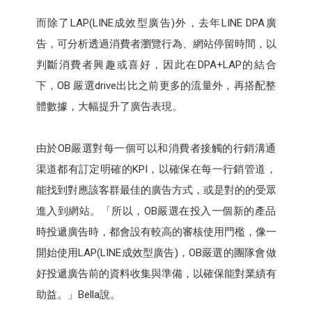
而除了LAP(LINE成效型廣告)外，去年LINE DPA廣
告，可分析透過消費者瀏覽行為、網站停留時間，以
判斷消費者興趣或喜好，因此在DPA+LAP的結合
下，OB 嚴選drive出比之前更多的流量外，再搭配整
體數據，大幅提升了廣告表現。
由於OB嚴選對每一個可以和消費者接觸的行銷溝通
渠道都有訂定明確的KPI，以確保在每一行銷管道，
能找到對應該客群最佳的廣告方式，或是對的的受眾
進入到網站。「所以，OB嚴選在投入一個新的產品
時投遞廣告時，都會設有較高的審核使用門檻，像一
開始使用LAP(LINE成效型廣告)，OB嚴選的團隊會做
好投遞廣告前的資料收集與準備，以確保能對業績有
助益。」Bella說。