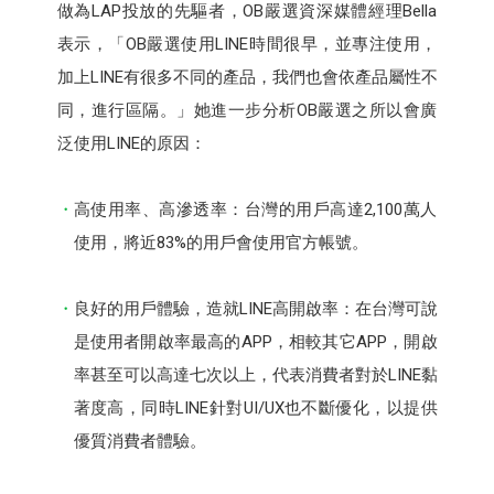
做為LAP投放的先驅者，OB嚴選資深媒體經理Bella
表示，「OB嚴選使用LINE時間很早，並專注使用，
加上LINE有很多不同的產品，我們也會依產品屬性不
同，進行區隔。」她進一步分析OB嚴選之所以會廣
泛使用LINE的原因：
高使用率、高滲透率：台灣的用戶高達2,100萬人
使用，將近83%的用戶會使用官方帳號。
良好的用戶體驗，造就LINE高開啟率：在台灣可說
是使用者開啟率最高的APP，相較其它APP，開啟
率甚至可以高達七次以上，代表消費者對於LINE黏
著度高，同時LINE針對UI/UX也不斷優化，以提供
優質消費者體驗。