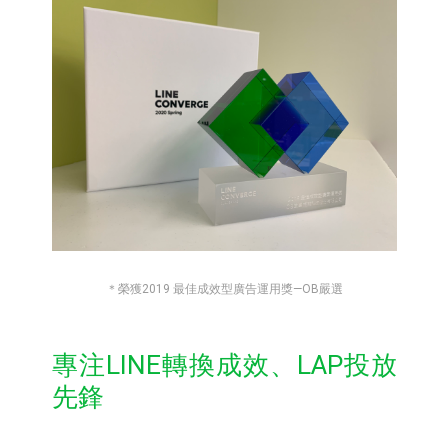
＊榮獲2019 最佳成效型廣告運用獎—OB嚴選
專注LINE轉換成效、LAP投放
先鋒