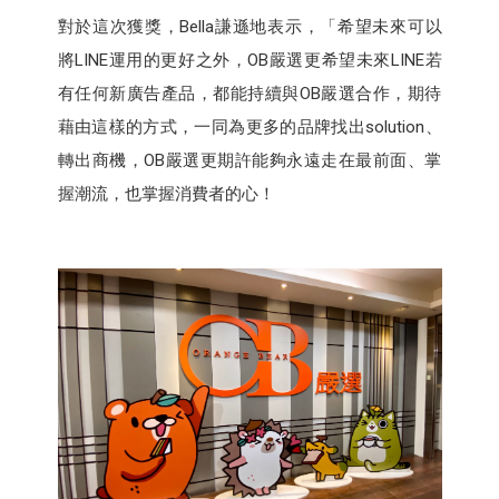
對於這次獲獎，Bella謙遜地表示，「希望未來可以
將LINE運用的更好之外，OB嚴選更希望未來LINE若
有任何新廣告產品，都能持續與OB嚴選合作，期待
藉由這樣的方式，一同為更多的品牌找出solution、
轉出商機，OB嚴選更期許能夠永遠走在最前面、掌
握潮流，也掌握消費者的心！