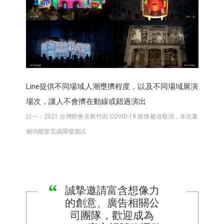
Line提供不同場域人潮壅擠程度，以及不同場域展演
場次，讓人不會擠在動線或錯過演出
註一：2021 台灣燈會在新竹因 COVID-19 疫情被迫取消，本次案
例功能皆完成開發測試
誠摯邀請富含想像力
的創意、廣告相關公
司團隊，歡迎成為