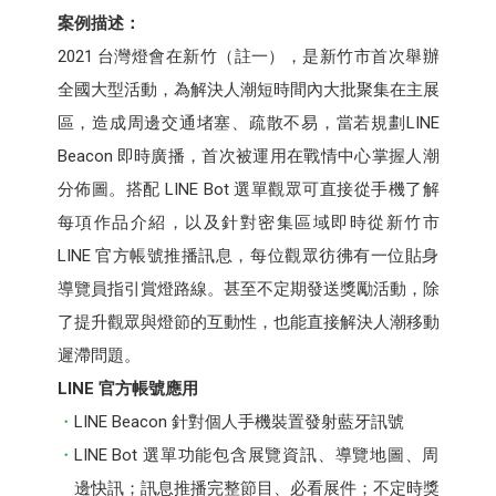
案例描述：
2021 台灣燈會在新竹（註一），是新竹市首次舉辦
全國大型活動，為解決人潮短時間內大批聚集在主展
區，造成周邊交通堵塞、疏散不易，當若規劃LINE
Beacon 即時廣播，首次被運用在戰情中心掌握人潮
分佈圖。搭配 LINE Bot 選單觀眾可直接從手機了解
每項作品介紹，以及針對密集區域即時從新竹市
LINE 官方帳號推播訊息，每位觀眾彷彿有一位貼身
導覽員指引賞燈路線。甚至不定期發送獎勵活動，除
了提升觀眾與燈節的互動性，也能直接解決人潮移動
遲滯問題。
LINE 官方帳號應用
LINE Beacon 針對個人手機裝置發射藍牙訊號
LINE Bot 選單功能包含展覽資訊、導覽地圖、周
邊快訊；訊息推播完整節目、必看展件；不定時獎