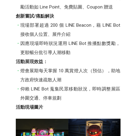
勵活動如 Line Point、免費貼圖、Coupon 贈送
創新嘗試/痛點解決
現場部署超過 200 個 LINE Beacon，藉 LINE Bot
接收個人位置、展件介紹
因應現場即時狀況運用 LINE Bot 推播點數獎勵，
更順暢分批引導人潮移動
活動展現效益：
燈會展期每天掌握 10 萬賞燈人次（預估），助地
方政府快速疏散人潮
仰賴 LINE Bot 蒐集民眾移動狀況，即時調整展區
外圍交通、停車規劃
活動現場圖片