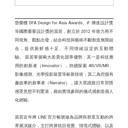
曾榮獲 DFA Design for Asia Awards、iF 傳達設計獎
等國際重要設計獎的當若，創立於 2012 年致力用不
同視角、觀點出發，結合科技與藝術不斷創造無限組
合，提供新鮮感十足、不同情緒設定的互動體
驗。 當若掌握兩大差異化競爭優勢：其一是科技應
用的創新者（Innovator），持續探索 AR/VR/MR、
影像感測、光學投影裝置等嶄新技術；其二為挖掘有
趣故事的敘事者（Narrator），讓大眾跳脫日常習慣
感受意想不到驚喜，藉由實境參與的儀式感創造個人
化經驗。
當若近年將 LINE 官方帳號做為品牌與群眾互動的跨
界展演媒介，主打跨屏炫目視覺、情境式體驗、以及