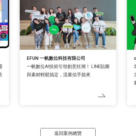
EFUN 一帆數位科技有限公司
盛
一帆數位AI技術引領創意狂潮！ LINE貼圖
活
與素材輕鬆搞定，流量信手捻來
返回案例總覽