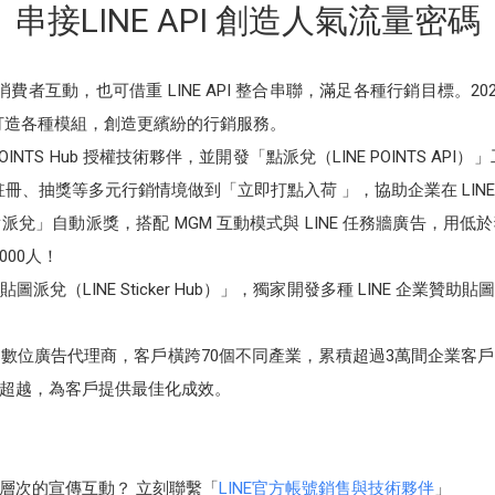
串接LINE API 創造人氣流量密碼
費者互動，也可借重 LINE API 整合串聯，滿足各種行銷目標。2021 年 
PI 打造各種模組，創造更繽紛的行銷服務。
TS Hub 授權技術夥伴，並開發「點派兌（LINE POINTS API
單註冊、抽獎等多元行銷情境做到「立即打點入荷 」，協助企業在 LIN
兌」自動派獎，搭配 MGM 互動模式與 LINE 任務牆廣告，用
000人！
兌（LINE Sticker Hub）」，獨家開發多種 LINE 企業
數位廣告代理商，客戶橫跨70個不同產業，累積超過3萬間企業客
超越，為客戶提供最佳化成效。
層次的宣傳互動？ 立刻聯繫「
LINE官方帳號銷售與技術夥伴
」