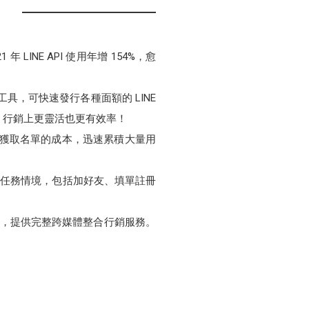
LINE API 使用年增 154%，愈
）」工具，可快速發行各種面額的 LINE
E 行銷上更靈活也更有效率！
低於獲取名單的成本，迅速累積大量用
贊助貼圖任務情境，包括加好友、填單註冊
戶，提供完整跨媒體整合行銷服務。