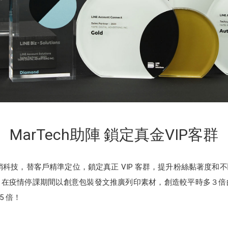
MarTech助陣 鎖定真金VIP客群
 等行銷科技，替客戶精準定位，鎖定真正 VIP 客群，提升粉絲黏著度
在疫情停課期間以創意包裝發文推廣列印素材，創造較平時多３倍的點
5 倍！