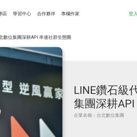
專區
學習中心
合作夥伴
專欄作家
登
台北數位集團深耕API 串連社群生態圈
LINE鑽石
集團深耕AP
企業名稱：台北數位集團