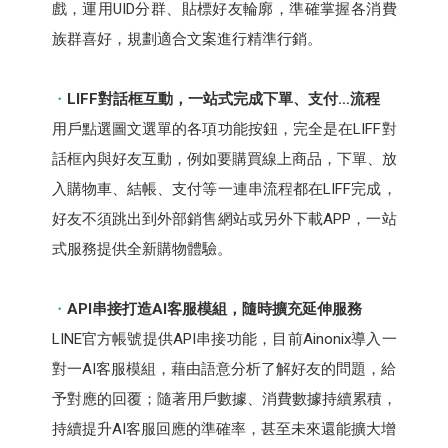
戲，運用UID分群、貼標好友輪廓，準確掌握各消費
族群喜好，規劃適合文案進行精準行銷。
LIFF對話框互動，一站式完成下單、支付…流程
用戶點選圖文選單的各項功能按鈕，完全是在LIFF對
話框內與好友互動，例如要購買線上商品，下單、放
入購物車、結帳、支付等一連串流程都在LIFF完成，
好友不須跳出到外部銷售網站或另外下載APP，一站
式服務提供全新購物體驗。
API串接打造AI客服模組，隨時擴充延伸服務
LINE官方帳號提供API串接功能，目前Ainonix導入一
對一AI客服模組，藉由語意分析了解好友的問題，給
予對應的回覆；隨著用戶數據、消費數據持續累積，
持續提升AI客服回應的準確率，甚至未來還能擴大增