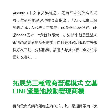
Ainonix（中文名艾洛怩思）電商平台的取名具巧
思，華研智能總經理鍾金峯指出，「Ainonix由三個
詞義組成，Ai代表人工智慧、no象徵know理解、nix
是needs需求，x意旨無限大，拼湊起來就是透過AI
來洞悉消費者的所有需求；而且是透過LINE官方帳號
與好友互動、分群貼標、語意大數據分析，全方位掌
握好友喜好。」
拓展第三種電商營運模式 立基
LINE流量池啟動變現商機
目前電商業態有兩種主流模式，其一是通路電商（大