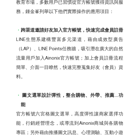
教育市場，多數用戶已習慣從官方帳號獲得資訊與服
務，鍾金峯列舉以下他們實際操作的應用項目：
跨渠道邀請好友加入官方帳號，快速完成會員註冊
LINE生態系建構豐富多元渠道，藉由成效型廣告
（LAP）、LINE Points任務牆，吸引潛在廣大的自然
流量用戶加入Ainonix官方帳號；加上會員註冊流程
簡單、介面一目瞭然，快速完整蒐集好友（會員）資
料。
圖文選單設計彈性，整合購物、外帶、推薦…功
能
官方帳號六宮格圖文選單，高度彈性讓商家選擇功
能，行銷經營理念，或導流到Ainonix商城與各購物
專區；另外藉由推播圖文訊息、心理測驗、互動小遊