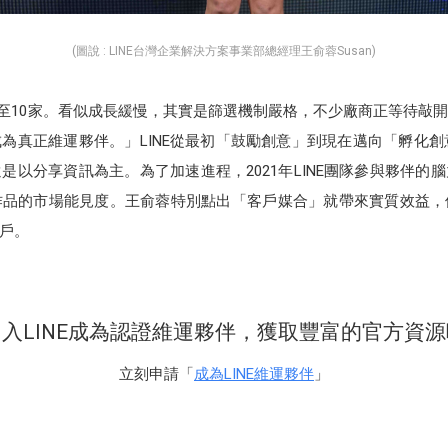
(圖說 : LINE台灣企業解決方案事業部總經理王俞蓉Susan)
1成長至10家。看似成長緩慢，其實是篩選機制嚴格，不少廠商正等待
為真正維運夥伴。」LINE從最初「鼓勵創意」到現在邁向「孵化創意
是以分享資訊為主。為了加速進程，2021年LINE團隊參與夥伴的
作品的市場能見度。王俞蓉特別點出「客戶媒合」就帶來實質效益，
戶。
入LINE成為認證維運夥伴，獲取豐富的官方資
立刻申請「
成為LINE維運夥伴
」