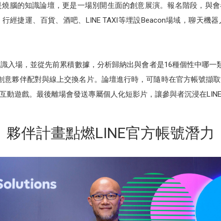
 Day」不僅是燒腦的知識論壇，更是一場別開生面的創意展演。報名階段，
經捷運、百貨、酒吧、LINE TAXI等埋設Beacon場域，聊天
識入場，並從先前累積數據，分析歸納出與會者是16種個性中哪一
術，安排創意夥伴配對與線上交換名片。論壇進行時，可隨時在官方帳號
互動遊戲。最後離場會發送專屬個人化短影片，讓參與者沉浸在LIN
夥伴計畫點燃LINE官方帳號潛力