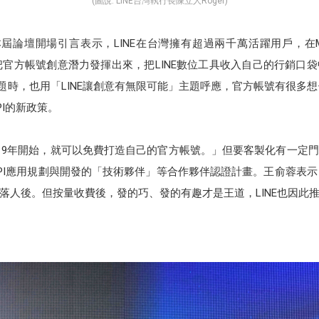
(圖說: LINE台灣執行長陳立人Roger)
r在本屆論壇開場引言表示，LINE在台灣擁有超過兩千萬活躍用戶，在M
ay」幫助夥伴把官方帳號創意潛力發揮出來，把LINE數位工具收入自己的行銷
破題時，也用「LINE讓創意有無限可能」主題呼應，官方帳號有很多想
I的新政策。
從2019年開始，就可以免費打造自己的官方帳號。」但要客製化有一定門
PI應用規劃與開發的「技術夥伴」等合作夥伴認證計畫。王俞蓉表示，
落人後。但按量收費後，發的巧、發的有趣才是王道，LINE也因此