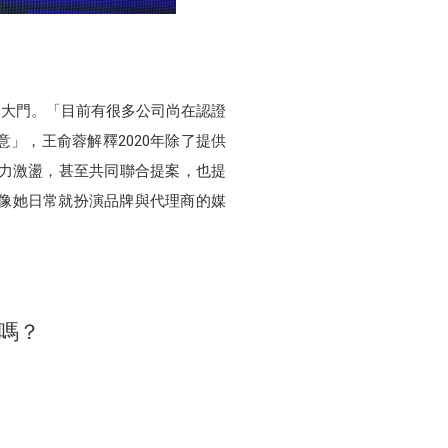
敲開大門。「目前有很多公司尚在認證
」，王俞蓉解釋2020年除了提供
腦力激盪，甚至共同聯合提案，也提
像她日常就扮演品牌與代理商的媒
源嗎？