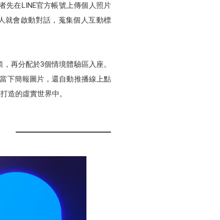
與會者先在LINE官方帳號上傳個人照片
機器人就會啟動對話，蒐集個人互動標
類，再分配於3個情境體驗區入座。
擷取當下簡報圖片，還自動推播線上點
E打造的虛實世界中。