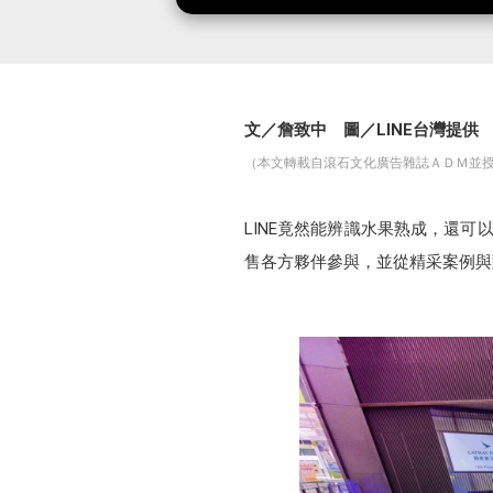
文／詹致中 圖／LINE台灣提供
（本文轉載自滾石文化廣告雜誌ＡＤＭ並授
LINE竟然能辨識水果熟成，還可以操
售各方夥伴參與，並從精采案例與