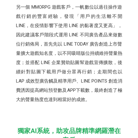
另一個 MMORPG 遊戲客戶，一帆數位以過往操作遊
戲行銷的豐富經驗，發現「用戶的生活離不開
LINE，在疫情影響下使用 LINE 的黏著度又更高」，
因此建議客戶階段式運用 LINE 不同廣告產品來做數
位行銷佈局，首先先以 LINE TODAY 廣告創造上市聲
量擴大遊戲知名度，以不同吸睛版位持續維持聲量熱
度；並搭配 LINE 企業贊助貼圖幫遊戲宣傳擴散，後
續針對貼圖下載用戶做分眾再行銷；走期間也以
LAP 成效型廣告觸及精準用戶、LINE POINTS 創造消
費誘因提高網站預登數及APP下載數，最終創造了極
大的聲量熱度也達到相當好的成效。
獨家AI系統，助攻品牌精準網羅潛在