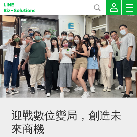
迎戰數位變局，創造未
來商機