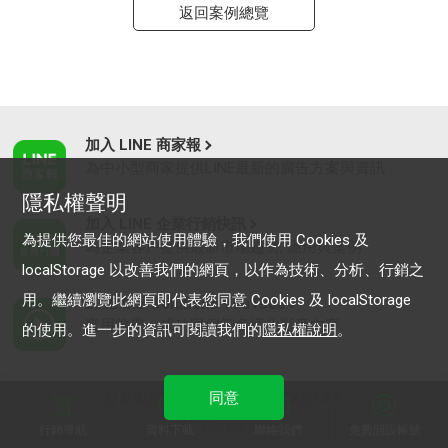
返回案例總覽
加入 LINE 商家報
為中小型商家提供LINE最新的廣告方案與資訊
隱私權聲明
加入 LINE 企業行銷快訊
為提供您最佳的網站使用體驗，我們使用 Cookies 及
為企業客戶提供最新市場趨勢, 應用與案例
localStorage 以改善我們的網頁，以作為技術、分析、行銷之
用。繼續瀏覽此網頁即代表您同意 Cookies 及 localStorage
LINE Biz-Solutions YouTube
實用教學、成功案例等多樣化影音內容
的使用。進一步的資訊可閱讀我們的
隱私權說明
。
同意
最新動態
｜
服務條款
｜
關於LINE
© LY Corporation
行銷導航
資料下載
聯絡我們
免費開設帳號