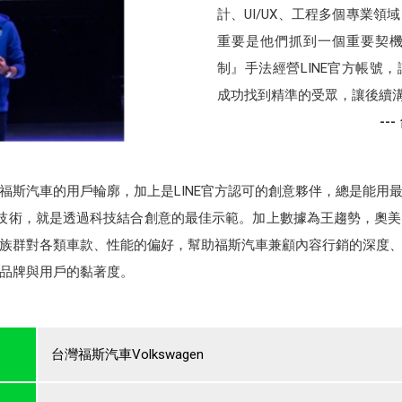
計、UI/UX、工程多個專業
重要是他們抓到一個重要契
制』手法經營LINE官方帳號
成功找到精準的受眾，讓後續
-
斯汽車的用戶輪廓，加上是LINE官方認可的創意夥伴，總是能用最
位技術，就是透過科技結合創意的最佳示範。加上數據為王趨勢，奧美
族群對各類車款、性能的偏好，幫助福斯汽車兼顧內容行銷的深度
品牌與用戶的黏著度。
台灣福斯汽車Volkswagen