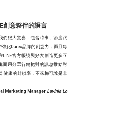
NE創意
夥伴的證言
我們很大驚喜，包含時事、節慶跟
強化Durex品牌的創意力；而且每
LINE官方帳號與好友創造更多互
進而用分眾行銷把對的訊息推給對
帳號 健康的封鎖率，不來梅可說是非
ital Marketing Manager
Lavinia Lo