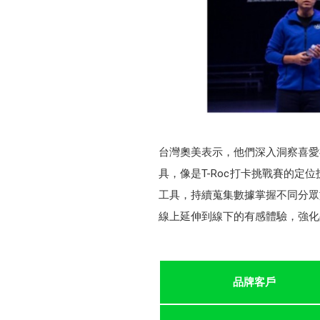
台灣奧美表示，他們深入洞察喜愛福
具，像是T-Roc打卡挑戰賽的定
工具，持續蒐集數據掌握不同分眾
線上延伸到線下的有感體驗，強化
品牌客戶