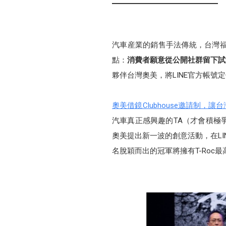
汽車産業的銷售手法傳統，台灣
點：
消費者願意從公開社群留下試
夥伴台灣奧美，將LINE官方帳
奧美借鏡Clubhouse邀請制，讓
汽車真正感興趣的TA（才會積極
奧美提出新一波的創意活動，在L
名脫穎而出的冠軍將擁有T-Roc