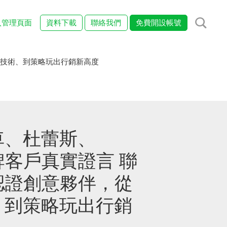
入管理頁面
資料下載
聯絡我們
免費開設帳號
意、技術、到策略玩出行銷新高度
車、杜蕾斯、
品牌客戶真實證言 聯
方認證創意夥伴，從
、到策略玩出行銷