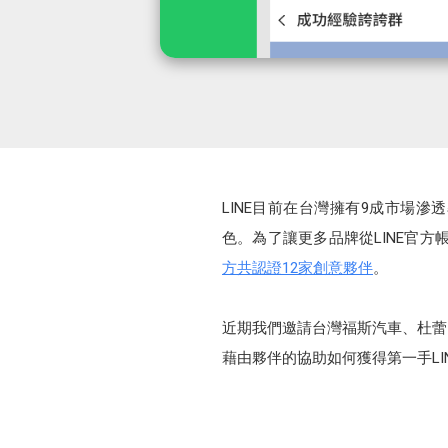
LINE目前在台灣擁有9成市場滲透
色。為了讓更多品牌從LINE官
方共認證12家創意夥伴
。
近期我們邀請台灣福斯汽車、杜蕾斯
藉由夥伴的協助如何獲得第一手LI