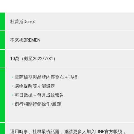
杜蕾斯Durex
不來梅BREMEN
10萬（截至2022/7/31）
電商檔期與品牌內容發布＋貼標
購物提醒等功能設定
每日數據＋每月成效報告
例行相關行銷操作/維運
運用時事、社群最夯話題，邀請更多人加入LINE官方帳號，