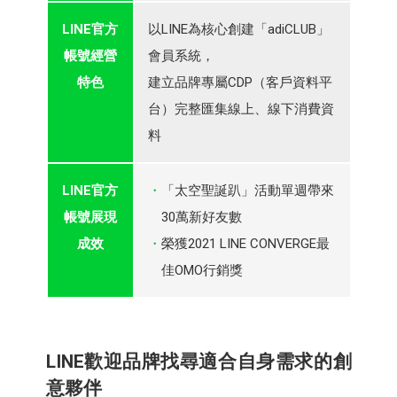
LINE
官方
以LINE為核心創建「adiCLUB」
帳號經營
會員系統，
特色
建立品牌專屬CDP（客戶資料平
台）完整匯集線上、線下消費資
料
LINE
官方
「太空聖誕趴」活動單週帶來
帳號展現
30萬新好友數
成效
榮獲2021 LINE CONVERGE最
佳OMO行銷獎
LINE歡迎品牌找尋適合自身需求的創
意夥伴