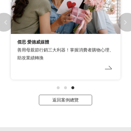
傑思·愛德威媒體
善用母親節行銷三大利器！掌握消費者購物心理、
助攻業績轉換
返回案例總覽