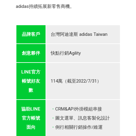
adidas持續拓展新零售商機。
品牌客戶
台灣阿迪達斯 adidas Taiwan
創意夥伴
快點行銷Agility
LINE
官方
帳號好友
114萬（截至2022/7/31）
數
協助
LINE
CRM&API外掛模組串接
官方帳號
圖文選單、訊息客製化設計
面向
例行相關行銷操作/維運