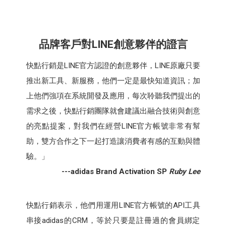
品牌客戶對
LINE創意
夥伴的證言
快點行銷是LINE官方認證的創意夥伴，LINE原廠只要
推出新工具、新服務，他們一定是最快知道資訊；加
上他們強項在系統開發及應用，每次聆聽我們提出的
需求之後，快點行銷團隊就會建議出融合技術與創意
的亮點提案，對我們在經營LINE官方帳號非常有幫
助，雙方合作之下一起打造讓消費者有感的互動與體
驗。」
---adidas Brand Activation SP
Ruby Lee
快點行銷表示，他們用運用LINE官方帳號的API工具
串接adidas的CRM，等於只要是註冊過的會員綁定