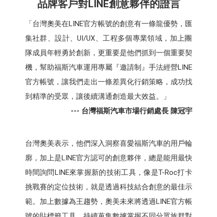
品牌客戶對
LINE創意
夥伴的證言
「台灣奧美在LINE官方帳號的創意有一條龍優勢，匯
集社群、設計、UI/UX、工程多個專業領域，加上團
隊成員年輕勇於創新，更重要是他們抓到一個重要契
機，幫助福斯汽車運用專屬『邀請制』手法經營LINE
官方帳號，讓我們走出一條差異化行銷策略，成功找
到精準的受眾，讓後續溝通創造最大效益。」
--- 台灣福斯汽車市場行銷處長 陳冠宇
台灣奧美表示，他們深入洞察喜愛福斯汽車的用戶輪
廓，加上是LINE官方認可的創意夥伴，總是能用最快
時間詢問LINE來掌握新的技術工具，像是T-Roc打卡
挑戰賽的定位技術，就是透過科技結合創意的最佳示
範。加上數據為王趨勢，奧美未來將透過LINE官方帳
號的貼標籤工具，持續蒐集數據掌握不同分眾族群對