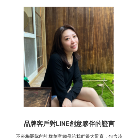
品牌客戶對
LINE創意
夥伴的證言
不來梅團隊的社群創意總是給我們很大驚喜，包含時