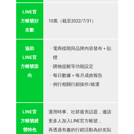
LINE
官
方帳號好
10萬（截至2022/7/31）
友數
協助
電商檔期與品牌內容發布＋貼
LINE
官
標
方帳號面
購物提醒等功能設定
向
每日數據＋每月成效報告
例行相關行銷操作/維運
LINE
官
運用時事、社群最夯話題，邀請
方帳號經
更多人加入LINE官方帳號，
營特色
再透過有趣的行銷活動為好友貼