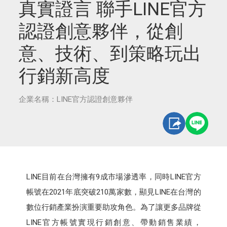
真實證言 聯手LINE官方
認證創意夥伴，從創
意、技術、到策略玩出
行銷新高度
企業名稱：LINE官方認證創意夥伴
LINE目前在台灣擁有9成市場滲透率，同時LINE官方
帳號在2021年底突破210萬家數，顯見LINE在台灣的
數位行銷產業扮演重要助攻角色。為了讓更多品牌從
LINE官方帳號實現行銷創意、帶動銷售業績，