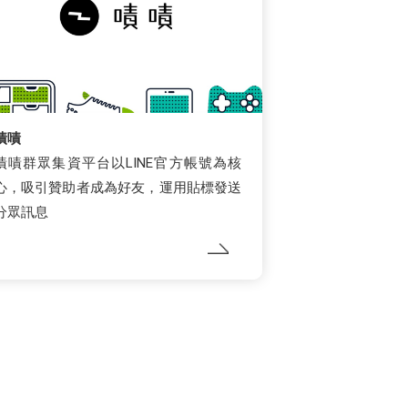
嘖嘖
嘖嘖群眾集資平台以LINE官方帳號為核
心，吸引贊助者成為好友，運用貼標發送
分眾訊息