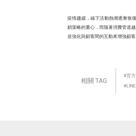
疫情趨緩，線下活動熱潮逐漸恢復，但線
銷策略的重心，而隨著消費管道越
並強化與顧客間的互動來增強顧客的
官方
相關 TAG
LINE