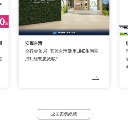
博
安麗台灣
全行銷佈局 安麗台灣活用LINE生態圈，
告
成功經營忠誠客戶
返回案例總覽