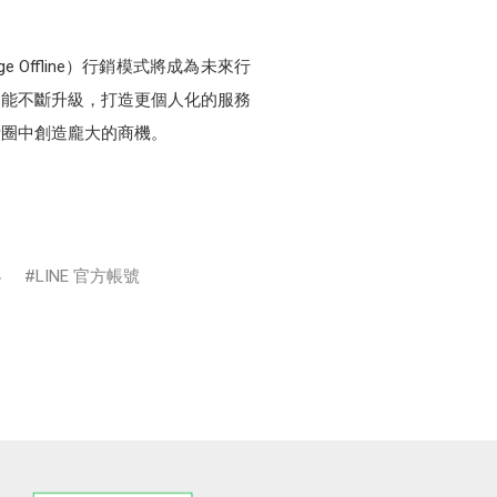
 Offline）行銷模式將成為未來行
功能不斷升級，打造更個人化的服務
活圈中創造龐大的商機。
客
LINE 官方帳號