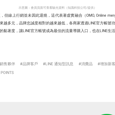
示意圖：會員頁面可查看驗光資料（知識科技公司/提供）
上行銷並未因此退燒，這代表著虛實融合（OMO, Online merge
來越多元，品牌忠誠度相對的越來越低，各商家透過LINE官方帳號
黏著度，讓LINE官方帳號成為最佳的流量導購入口，也在LINE生
銷售夥伴
品牌客戶
LINE 通知型訊息
消費品
增加新
 POINTS