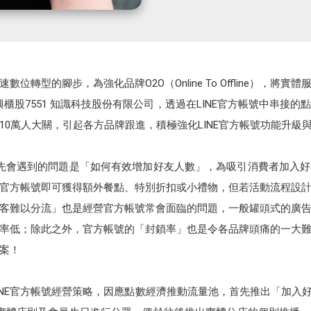
位轉型的腳步，為強化品牌O2O（Online To Offline），將
櫃股7551 知識科技股份有限公司，透過在LINE官方帳號中串接
10萬人大關，引起各方品牌跟進，積極強化LINE官方帳號功能升級
時，首先會遇到的問題是「如何有效增加好友人數」，為吸引消費者加入
NE官方帳號即可獲得額外餐點、特別折扣或小禮物，但若活動流程設
客難以分流」也是經營官方帳號常會面臨的問題，一般罐頭式的廣
率低；除此之外，官方帳號的「封鎖率」也是令各品牌頭痛的一大
案！
E官方帳號經營策略，因應點數經濟推動流量池，首先推出「加入好友直接