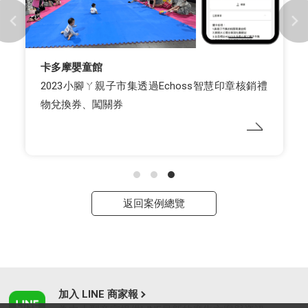
卡多摩嬰童館
2023小腳ㄚ親子市集透過Echoss智慧印章核銷禮
物兌換券、闖關券
返回案例總覽
加入 LINE 商家報