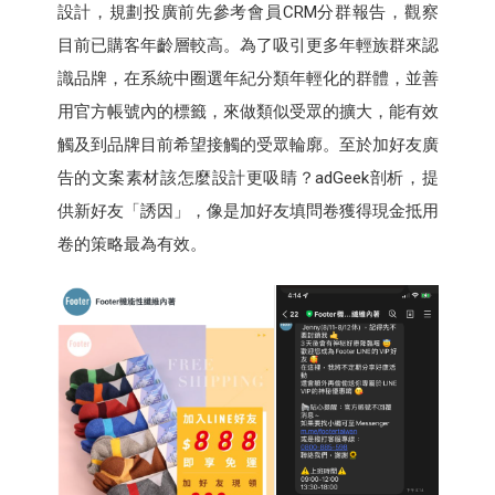
設計，規劃投廣前先參考會員CRM分群報告，觀察
目前已購客年齡層較高。為了吸引更多年輕族群來認
識品牌，在系統中圈選年紀分類年輕化的群體，並善
用官方帳號內的標籤，來做類似受眾的擴大，能有效
觸及到品牌目前希望接觸的受眾輪廓。至於加好友廣
告的文案素材該怎麼設計更吸睛？adGeek剖析，提
供新好友「誘因」，像是加好友填問卷獲得現金抵用
卷的策略最為有效。