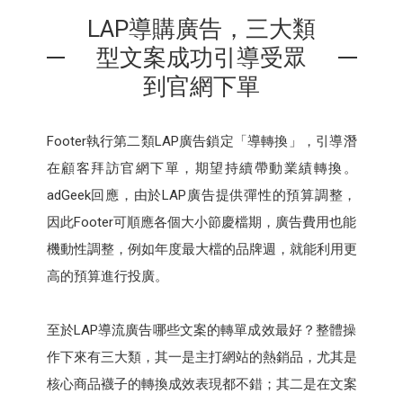
LAP導購廣告，三大類
型文案成功引導受眾
到官網下單
Footer執行第二類LAP廣告鎖定「導轉換」，引導潛
在顧客拜訪官網下單，期望持續帶動業績轉換。
adGeek回應，由於LAP廣告提供彈性的預算調整，
因此Footer可順應各個大小節慶檔期，廣告費用也能
機動性調整，例如年度最大檔的品牌週，就能利用更
高的預算進行投廣。
至於LAP導流廣告哪些文案的轉單成效最好？整體操
作下來有三大類，其一是主打網站的熱銷品，尤其是
核心商品襪子的轉換成效表現都不錯；其二是在文案