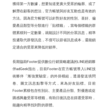
獲得第一方數據，想要知道更廣大受眾的輪廓、或了
解潛在顧客的想法，官方帳號與好友互動也是有效的
方法。因為官方帳號可以針對好友的性別、喜好、偏
愛產品類型等分類進行「貼標籤」，當每個標籤的群
體累積到一定數量，就能設計不同的分眾訊息，精準
投遞取代群發訊息，不僅可以節省訊息成本，還能鎖
定適合的受眾來降低封鎖率。
長期協助Footer提供數位行銷策略建議的LINE經銷夥
伴adGeek指出，目前Footer在官方帳號導入LINE技
術夥伴「漸強實驗室」的外掛模組，透過發送填問
卷、圖文訊息點擊等方式，來為好友貼標。目前
Footer累積包含性別比、主要產品分類、對優惠或促
購感興趣受眾等標籤，有助日後訊息在篩選受眾時，
能趨向精準找到對的群體。