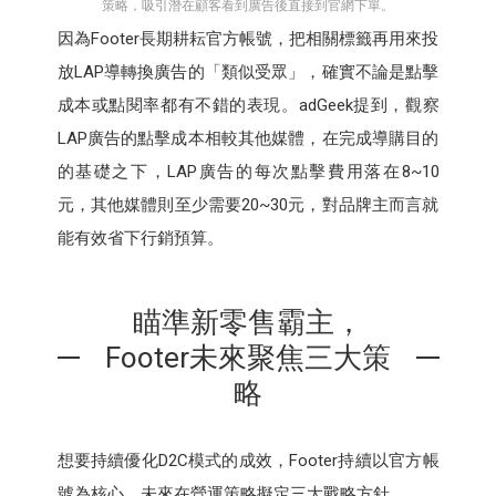
策略，吸引潛在顧客看到廣告後直接到官網下單。
因為Footer長期耕耘官方帳號，把相關標籤再用來投
放LAP導轉換廣告的「類似受眾」，確實不論是點擊
成本或點閱率都有不錯的表現。adGeek提到，觀察
LAP廣告的點擊成本相較其他媒體，在完成導購目的
的基礎之下，LAP廣告的每次點擊費用落在8~10
元，其他媒體則至少需要20~30元，對品牌主而言就
能有效省下行銷預算。
瞄準新零售霸主，
Footer未來聚焦三大策
略
想要持續優化D2C模式的成效，Footer持續以官方帳
號為核心，未來在營運策略擬定三大戰略方針。