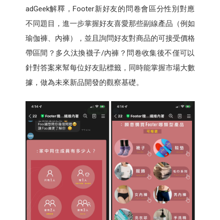
adGeek解釋，Footer新好友的問卷會區分性別對應
不同題目，進一步掌握好友喜愛那些副線產品（例如
瑜伽褲、內褲），並且詢問好友對商品的可接受價格
帶區間？多久汰換襪子/內褲？問卷收集後不僅可以
針對答案來幫每位好友貼標籤，同時能掌握市場大數
據，做為未來新品開發的觀察基礎。