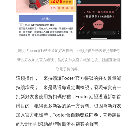
[圖說] Footer在LAP投放加好友廣告，凸顯折價券誘因來持續吸引
新的好友加入官方帳號，當好友加入官方帳號之後，就能直接領
取電子折價券。
這類操作，一來持續讓Footer官方帳號的好友數量能
持續增長；二來是透過每週定期檢視，發現確實有一
批新好友會使用折扣碼好禮，Footer期望透過新客首
購目的，獲得更多新客的第一方資料。也因為新好友
加入官方帳號時，Footer會自動發送問卷，問卷題目
的設計也能幫助品牌聆聽潛在顧客的聲音。