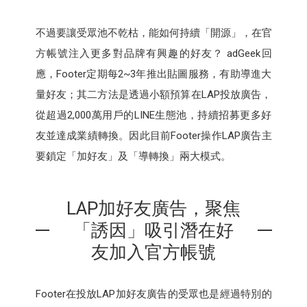
不過要讓受眾池不乾枯，能如何持續「開源」，在官
方帳號注入更多對品牌有興趣的好友？ adGeek回
應，Footer定期每2~3年推出貼圖服務，有助導進大
量好友；其二方法是透過小額預算在LAP投放廣告，
從超過2,000萬用戶的LINE生態池，持續招募更多好
友並達成業績轉換。因此目前Footer操作LAP廣告主
要鎖定「加好友」及「導轉換」兩大模式。
LAP加好友廣告，聚焦
「誘因」吸引潛在好
友加入官方帳號
Footer在投放LAP加好友廣告的受眾也是經過特別的