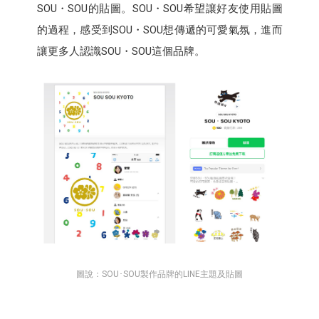
SOU・SOU的貼圖。SOU・SOU希望讓好友使用貼圖
的過程，感受到SOU・SOU想傳遞的可愛氣氛，進而
讓更多人認識SOU・SOU這個品牌。
圖說：SOU･SOU製作品牌的LINE主題及貼圖