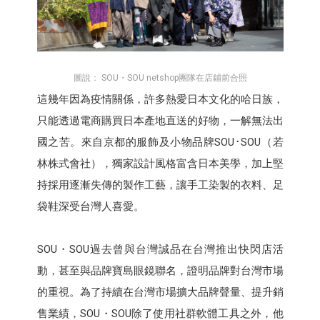
圖說： SOU・SOU netshop團隊在店鋪前合照
這幾年因為疫情關係，許多熱愛日本文化的哈日族，
只能透過電商購買日本產地直送的好物，一解無法出
國之苦。來自京都的服飾及小物品牌SOU･SOU（若
林株式會社），獨家設計風格富含日本美學，加上堅
持採用逐漸失傳的製作工藝，讓手工染製的衣料、足
袋鞋深受台灣人喜愛。
SOU・SOU過去曾與台灣誠品在台灣推出快閃店活
動，甚至與品牌寶島眼鏡聯名，證明品牌對台灣市場
的重視。為了持續在台灣市場擴大品牌聲量、提升銷
售業績，SOU・SOU除了使用社群軟體工具之外，他