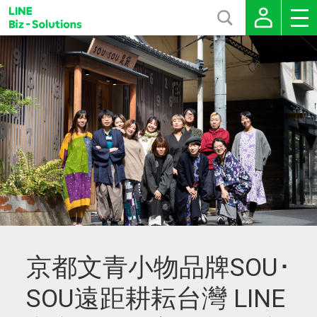
京都文青小物品牌SOU･
SOU遠距耕耘台灣 LINE