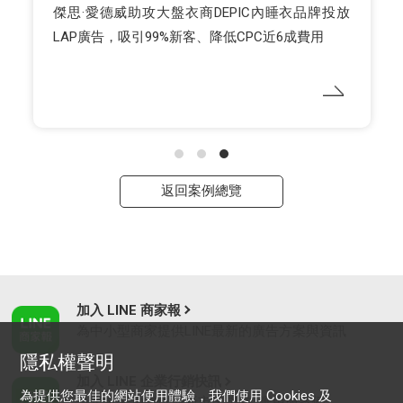
傑思·愛德威助攻大盤衣商DEPIC內睡衣品牌投放
LAP廣告，吸引99%新客、降低CPC近6成費用
返回案例總覽
加入 LINE 商家報
為中小型商家提供LINE最新的廣告方案與資訊
隱私權聲明
加入 LINE 企業行銷快訊
為提供您最佳的網站使用體驗，我們使用 Cookies 及
為企業客戶提供最新市場趨勢, 應用與案例