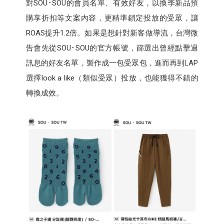
對SOU･SOU的會員名單、有效好友，以換季新品預
購享折扣等文案內容，更精準鎖定投放的受眾，讓
ROAS提升1.2倍。如果是想針對新客做導流，台灣微
告會先從SOU･SOU的官方帳號，篩選出曾經點擊過
訊息的好友名單，製作成一包受眾包，進而再到LAP
選擇look a like（類似受眾）投放，也能獲得不錯的
轉換成效。