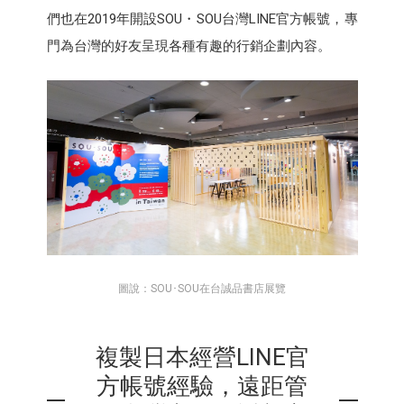
們也在2019年開設SOU・SOU台灣LINE官方帳號，專
門為台灣的好友呈現各種有趣的行銷企劃內容。
圖說：SOU･SOU在台誠品書店展覽
複製日本經營LINE官
方帳號經驗，遠距管