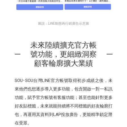
圖說：LINE動態再行銷廣告示意圖
未來陸續擴充官方帳
號功能，更細緻洞察
顧客輪廓擴大業績
SOU･SOU台灣LINE官方帳號取得初步成績之後，未
來他們也想逐步導入更多功能，包含開啟一對一私訊
功能，賦予官方帳號有客服功能；甚至也能針對更多
好友貼標籤，未來就能持續將不同標籤的好友輪廓打
包，再運用其資料到LAP投放廣告，更能精準鎖定潛
在受眾。