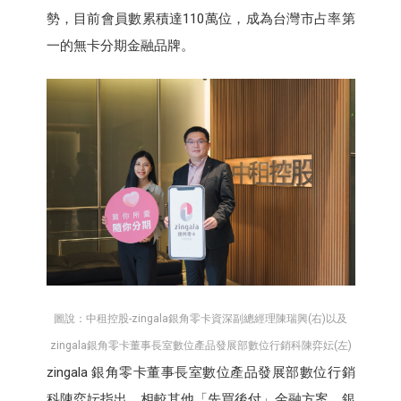
勢，目前會員數累積達110萬位，成為台灣市占率第
一的無卡分期金融品牌。
圖說：中租控股-zingala銀角零卡資深副總經理陳瑞興(右)以及
zingala銀角零卡董事長室數位產品發展部數位行銷科陳弈妘(左)
zingala 銀角零卡董事長室數位產品發展部數位行銷
科陳弈妘指出，相較其他「先買後付」金融方案，銀