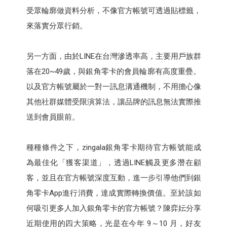
受眾輪廓做資料分析，不像官方帳號可透過貼標籤，
來落實分眾行銷。
另一方面，由於LINE在台灣滲透率高，主要用戶族群
落在20~49歲，與銀角零卡的會員輪廓有高度重疊。
以及官方帳號屬於一對一訊息溝通機制，不用擔心像
其他社群媒體受限演算法，讓品牌的訊息無法實際推
送到會員眼前。
種種條件之下，zingala銀角零卡期待官方帳號能成
為最佳化「獲客渠道」，透過LINE觸及更多潛在顧
客，並且在官方帳號深度互動，進一步引導他們到銀
角零卡App進行消費，達成實際轉換價值。至於該如
何吸引更多人加入銀角零卡的官方帳號？陳弈妘分享
近期使用的四大策略，光是在今年 9～10 月，好友