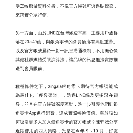
受眾輪廓做資料分析，不像官方帳號可透過貼標籤，
來落實分眾行銷。
另一方面，由於LINE在台灣滲透率高，主要用戶族群
落在20~49歲，與銀角零卡的會員輪廓有高度重疊。
以及官方帳號屬於一對一訊息溝通機制，不用擔心像
其他社群媒體受限演算法，讓品牌的訊息無法實際推
送到會員眼前。
種種條件之下，zingala銀角零卡期待官方帳號能成
為最佳化「獲客渠道」，透過LINE觸及更多潛在顧
客，並且在官方帳號深度互動，進一步引導他們到銀
角零卡App進行消費，達成實際轉換價值。至於該如
何吸引更多人加入銀角零卡的官方帳號？陳弈妘分享
近期使用的四大策略，光是在今年 9～10 月，好友