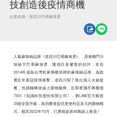
技創造後疫情商機
企業名稱：老四川巴蜀麻辣燙
人氣麻辣鍋品牌《老四川巴蜀麻辣燙》，憑著獨門川
味秘方巴蜀麻辣燙，獲得許多饕客的好評，並在
2014年成為台灣首家興櫃掛牌的麻辣鍋品牌．為因
應近年新冠疫情衝擊，老四川除了推出個人火鍋套
餐，也積極轉攻線上購物服務，近期更攜手興櫃股
7551《知識科技股份有限公司》，將LINE官方帳號
功能全面升級，為消費者提供更便利且多元的購物模
式，截至2022年10月，已累積超過30萬線上會員！