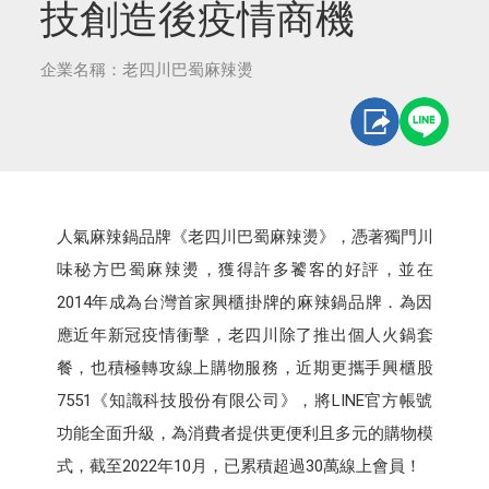
技創造後疫情商機
企業名稱：老四川巴蜀麻辣燙
人氣麻辣鍋品牌《老四川巴蜀麻辣燙》，憑著獨門川
味秘方巴蜀麻辣燙，獲得許多饕客的好評，並在
2014年成為台灣首家興櫃掛牌的麻辣鍋品牌．為因
應近年新冠疫情衝擊，老四川除了推出個人火鍋套
餐，也積極轉攻線上購物服務，近期更攜手興櫃股
7551《知識科技股份有限公司》，將LINE官方帳號
功能全面升級，為消費者提供更便利且多元的購物模
式，截至2022年10月，已累積超過30萬線上會員！