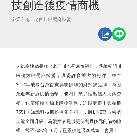
技創造後疫情商機
企業名稱：老四川巴蜀麻辣燙
人氣麻辣鍋品牌《老四川巴蜀麻辣燙》，憑著獨門川
味秘方巴蜀麻辣燙，獲得許多饕客的好評，並在
2014年成為台灣首家興櫃掛牌的麻辣鍋品牌．為因
應近年新冠疫情衝擊，老四川除了推出個人火鍋套
餐，也積極轉攻線上購物服務，近期更攜手興櫃股
7551《知識科技股份有限公司》，將LINE官方帳號
功能全面升級，為消費者提供更便利且多元的購物模
式，截至2022年10月，已累積超過30萬線上會員！