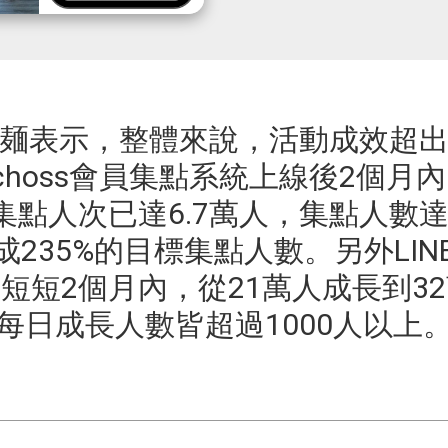
麺表示，整體來說，活動成效超
choss會員集點系統上線後2個月
集點人次已達6.7萬人，集點人數達4
成235%的目標集點人數。另外LIN
短短2個月內，從21萬人成長到3
每日成長人數皆超過1000人以上