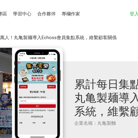
專區
學習中心
合作夥伴
專欄作家
登
7萬人！丸亀製麺導入Echoss會員集點系統，維繫顧客關係
累計每日集點
丸亀製麺導入
系統，維繫
企業名稱：丸亀製麵