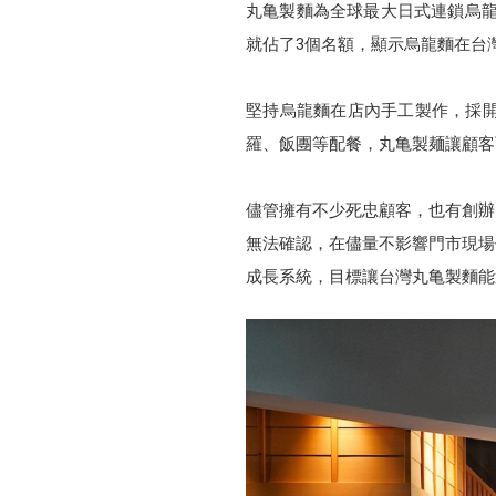
丸亀製麵為全球最大日式連鎖烏龍
就佔了3個名額，顯示烏龍麵在台
堅持烏龍麵在店內手工製作，採
羅、飯團等配餐，丸亀製麺讓顧客
儘管擁有不少死忠顧客，也有創辦
無法確認，在儘量不影響門市現場作業
成長系統，目標讓台灣丸亀製麵能