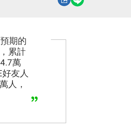
出預期的
內，累計
.7萬
E好友人
2萬人，
。