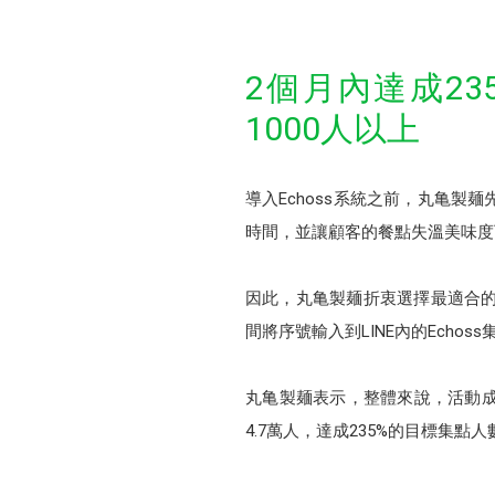
2個月內達成23
1000人以上
導入Echoss系統之前，丸亀
時間，並讓顧客的餐點失溫美味度
因此，丸亀製麺折衷選擇最適合的
間將序號輸入到LINE內的Ech
丸亀製麺表示，整體來說，活動成效
4.7萬人，達成235%的目標集點