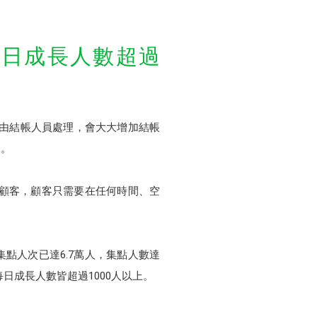
友每日成長人數超過
委由結帳人員處理，會大大增加結帳
題。
給顧客，顧客只需要在任何時間、空
集點人次已達6.7萬人，集點人數達
每日成長人數皆超過1000人以上。