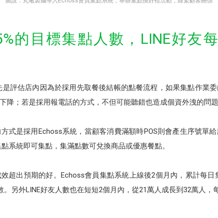
圖說：丸亀製麺導入Echoss會員集點系統，舉辦集點換好禮活動，維繫顧客關係
5%的目標集點人數，LINE好
製麺先是評估店內因為於採用先取餐後結帳的點餐流程，如果集點作業
下降；若是採用報電話的方式，不但可能聽錯也造成個資外洩的問
方式是採用Echoss系統，當顧客消費滿額時POS則會產生序號單
oss集點系統即可集點，集滿點數可兌換商品或優惠餐點。
超出預期的好。Echoss會員集點系統上線後2個月內，累計每日
人數。另外LINE好友人數也在短短2個月內，從21萬人成長到32萬人，