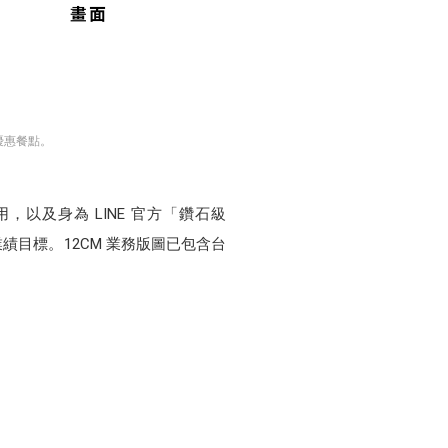
優惠餐點。
應用，以及身為 LINE 官方「鑽石級
業績目標。12CM 業務版圖已包含台