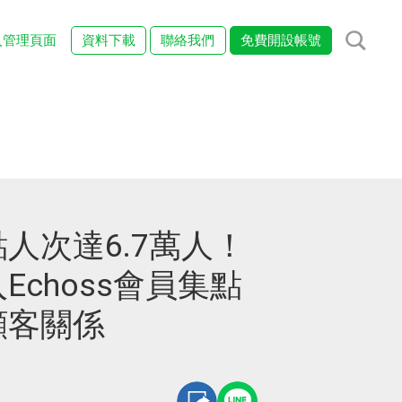
入管理頁面
資料下載
聯絡我們
免費開設帳號
人次達6.7萬人！
Echoss會員集點
顧客關係