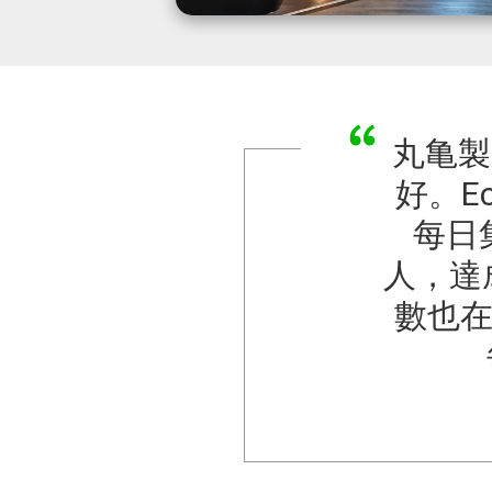
丸亀製
好。E
每日
人，達
數也在