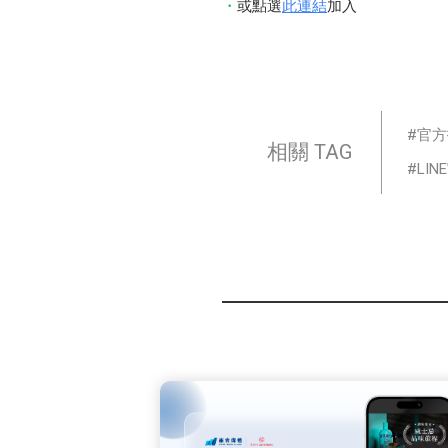
或點選
此連結
加入
官方
相關 TAG
LI