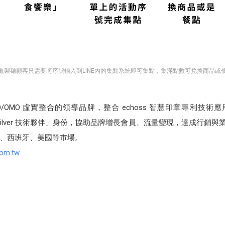
亀製麺顧客只需要將序號輸入到LINE內的集點系統即可集點，集滿點數可兌換商品或
為 O2O/OMO 虛實整合的領導品牌，整合 echoss 智慧印章專利技術
級 Silver 技術夥伴」身份，協助品牌增長會員、流量變現，達成行銷與
、西班牙、美國等市場。
com.tw