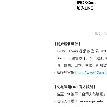
圖說：丸
【關於銷售夥伴】
12CM Taiwan 睿鼎數位 
Diamond 銷售夥伴」與「銀
灣、韓國、日本、中國、新加坡
請詳見官網
https://www.12cm.
【丸亀製麺LINE官方帳號】
請至LINE搜尋「台灣丸亀製麺」
或輸入專屬 ID @marugametw