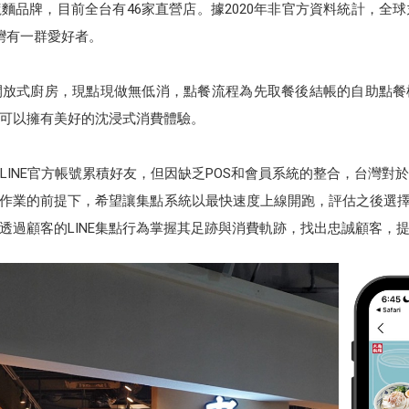
麵品牌，目前全台有46家直營店。據2020年非官方資料統計，全球
灣有一群愛好者。
開放式廚房，現點現做無低消，點餐流程為先取餐後結帳的自助點餐
可以擁有美好的沈浸式消費體驗。
LINE官方帳號累積好友，但因缺乏POS和會員系統的整合，台灣對
的前提下，希望讓集點系統以最快速度上線開跑，評估之後選擇導入的是 12
透過顧客的LINE集點行為掌握其足跡與消費軌跡，找出忠誠顧客，