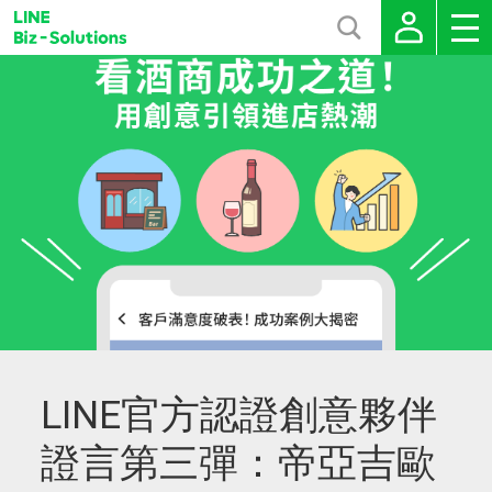
LINE官方認證創意夥伴
證言第三彈：帝亞吉歐