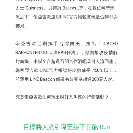
力士 Guinness、貝禮詩 Baileys…等，在數位轉型潮
流之下，帝亞吉歐運用LINE官方帳號實現數位轉型與
佈局。
帝亞吉歐近期攜手台灣奧美，推出「DIAGEO
BARHUNTER GO! #獵BAR任務」，順勢搶攻疫情解
封商機，串聯全台超過百間合作酒吧吸引人流回籠，
為帝亞吉歐 LINE官方帳號好友數成長 450% 以上，
並運用 LINE Beacon 觸及有效受眾超過200萬人次。
究竟帝亞吉歐如何玩出叫好又叫座的行銷活動？
目標將人流引導至線下品酩 Run