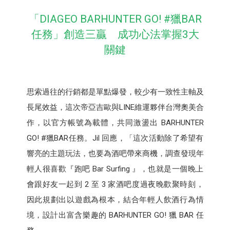
「DIAGEO BARHUNTER GO! #獵BAR
任務」創造三贏 成功心法掌握3大
關鍵
思索過往的行銷都是單點爆發，較少有一致性主軸及
長尾效益，這次帝亞吉歐與LINE維運夥伴台灣奧美合
作，以官方帳號為載體，共同激盪出 BARHUNTER
GO! #獵BAR任務。Jil 回應，「這次活動除了希望有
響亮的主題玩法，也要為酒吧帶來商機，調查發現年
輕人很喜歡『跑吧 Bar Surfing 』，也就是一個晚上
會跟好友一起到 2 至 3 家酒吧度過夜晚歡聚時刻，
因此規劃出以遊戲為根本，結合年輕人飲酒行為情
境，設計出富含樂趣的 BARHUNTER GO! 獵 BAR 任