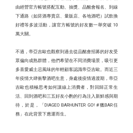
由經營官方帳號搭配互動、抽獎、品酩會報名、到線
下通路（如菸酒專賣店、量販店、各地酒吧）試飲換
好禮等多波活動，讓官方帳號的好友數一舉突破 10
萬大關。
不過，帝亞吉歐也觀察到過去從品酩會招募的好友受
眾偏向成熟群體，他們希望在不同消費場景，吸引更
多喜愛威士忌風味的年輕顧客認識帝亞吉歐。而近三
年疫情大肆衝擊酒吧生意，身處後疫情過渡期，帝亞
吉歐也積極思考如何讓線上消費者，對回歸正常生
活、回到酒吧和三五好友小酌的行為注入新鮮感與期
待，於是，「DIAGEO BARHUNTER GO! #獵BAR任
務」在此背景下應運而生。