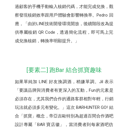
過顧客的手機手動輸入核銷代碼，才能完成兌換，觀
察發現核銷效率跟用戶體驗會影響轉換率。Pedro 回
應，「由於LINE技術開發環境開放，後續階段改為提
供專屬核銷 QR Code，透過簡化流程，即可馬上完
成兌換核銷，轉換率明顯提升。」
[要素二] 跑Bar 結合抓寶趣味
如果單純加 LINE 好友換調酒，稍嫌單調。Jil 表示
「要讓品牌與消費者有更深入的互動，Fun的元素是
必須存在，尤其我們合作的通路客群相對年輕，行銷
玩法就必須多元有變化。」這次 BARHUNTER GO! 結
合「抓寶」概念，帝亞吉歐特別為超過百間合作酒吧
設計專屬「BAR 寶店徽」，當消費者到每家酒吧彷