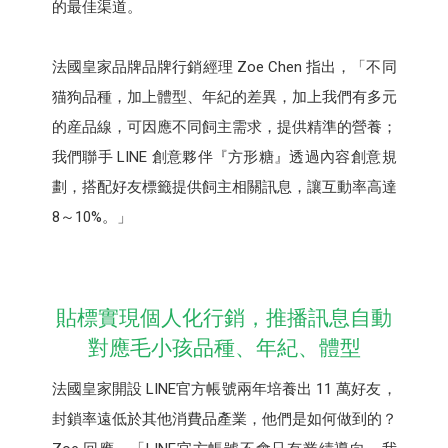
的最佳渠道。
法國皇家品牌品牌行銷經理 Zoe Chen 指出，「不同
猫狗品種，加上體型、年紀的差異，加上我們有多元
的産品線，可因應不同飼主需求，提供精準的營養；
我們聯手 LINE 創意夥伴『方形糖』透過內容創意規
劃，搭配好友標籤提供飼主相關訊息，讓互動率高達
8～10%。」
貼標實現個人化行銷，推播訊息自動
對應毛小孩品種、年紀、體型
法國皇家開設 LINE官方帳號兩年培養出 11 萬好友，
封鎖率遠低於其他消費品產業，他們是如何做到的？