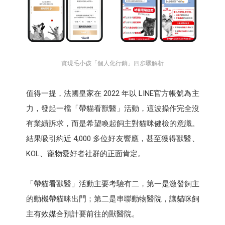
實現毛小孩「個人化行銷」四步驟解析
值得一提，法國皇家在 2022 年以 LINE官方帳號為主
力，發起一檔「帶貓看獸醫」活動，這波操作完全沒
有業績訴求，而是希望喚起飼主對貓咪健檢的意識。
結果吸引約近 4,000 多位好友響應，甚至獲得獸醫、
KOL、寵物愛好者社群的正面肯定。
「帶貓看獸醫」活動主要考驗有二，第一是激發飼主
的動機帶貓咪出門；第二是串聯動物醫院，讓貓咪飼
主有效媒合預計要前往的獸醫院。