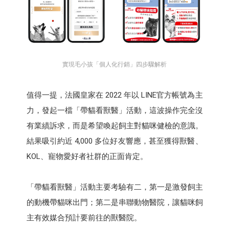
實現毛小孩「個人化行銷」四步驟解析
值得一提，法國皇家在 2022 年以 LINE官方帳號為主
力，發起一檔「帶貓看獸醫」活動，這波操作完全沒
有業績訴求，而是希望喚起飼主對貓咪健檢的意識。
結果吸引約近 4,000 多位好友響應，甚至獲得獸醫、
KOL、寵物愛好者社群的正面肯定。
「帶貓看獸醫」活動主要考驗有二，第一是激發飼主
的動機帶貓咪出門；第二是串聯動物醫院，讓貓咪飼
主有效媒合預計要前往的獸醫院。