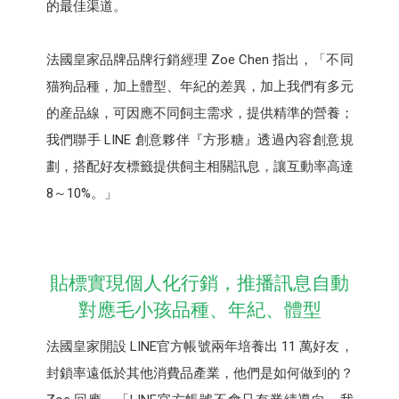
的最佳渠道。
法國皇家品牌品牌行銷經理 Zoe Chen 指出，「不同
猫狗品種，加上體型、年紀的差異，加上我們有多元
的産品線，可因應不同飼主需求，提供精準的營養；
我們聯手 LINE 創意夥伴『方形糖』透過內容創意規
劃，搭配好友標籤提供飼主相關訊息，讓互動率高達
8～10%。」
貼標實現個人化行銷，推播訊息自動
對應毛小孩品種、年紀、體型
法國皇家開設 LINE官方帳號兩年培養出 11 萬好友，
封鎖率遠低於其他消費品產業，他們是如何做到的？