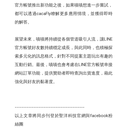
官方帳號推出新功能之後，如果嘖嘖想進一步嘗試，
都可以透過cacaFly瞭解更多應用情境，並獲得即時
的解答。
展望未來，嘖嘖將持續從各個管道吸引人流，讓LINE
官方帳號好友數持續穩定成長，與此同時，也積極探
索多元化的訊息格式，針對不同提案主題玩出有趣的
互動行銷。最後，嘖嘖也會考慮在LINE官方帳號串接
網站訂單功能，提供贊助者即時查詢出貨進度，藉此
強化與好友的黏著度。
-----------------------------------------
以上文章將同步刊登於聖洋科技官網與facebook粉
絲團