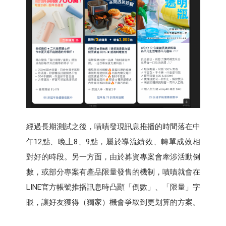
經過長期測試之後，嘖嘖發現訊息推播的時間落在中
午12點、晚上8、9點，屬於導流績效、轉單成效相
對好的時段。另一方面，由於募資專案會牽涉活動倒
數，或部分專案有產品限量發售的機制，嘖嘖就會在
LINE官方帳號推播訊息時凸顯「倒數」、「限量」字
眼，讓好友獲得（獨家）機會爭取到更划算的方案。