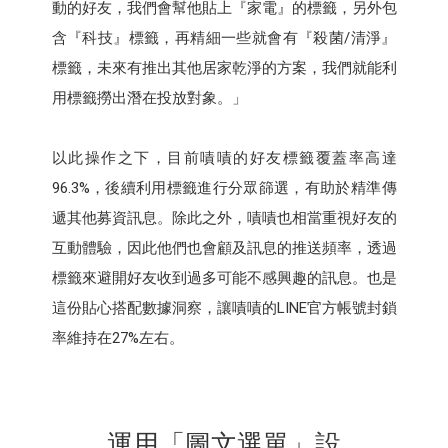
動的好友，我們會幫他貼上『家電』的標籤，另外包
含『科技』標籤，再精細一些就會有『殺菌/清淨』
標籤，未來有推出其他居家乾淨的方案，我們就能利
用標籤撈出潛在投放對象。」
以此操作之下，目前嘖嘖的好友標籤覆蓋率高達
96.3%，後續利用標籤進行分眾篩選，有助於精準傳
遞其他募資訊息。除此之外，嘖嘖也相當重視好友的
互動體驗，因此他們也會顧及訊息的推送頻率，透過
標籤來避開好友收到過多可能不感興趣的訊息。也是
這份貼心搭配數據洞察，讓嘖嘖的LINE官方帳號封鎖
率維持在27%左右。
運用「圖文選單」設