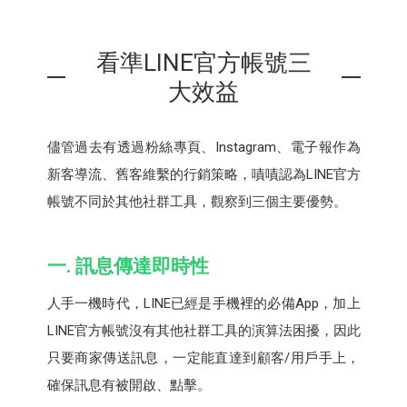
看準LINE官方帳號三
大效益
儘管過去有透過粉絲專頁、Instagram、電子報作為
新客導流、舊客維繫的行銷策略，嘖嘖認為LINE官方
帳號不同於其他社群工具，觀察到三個主要優勢。
一.
訊息傳達即時性
人手一機時代，LINE已經是手機裡的必備App，加上
LINE官方帳號沒有其他社群工具的演算法困擾，因此
只要商家傳送訊息，一定能直達到顧客/用戶手上，
確保訊息有被開啟、點擊。