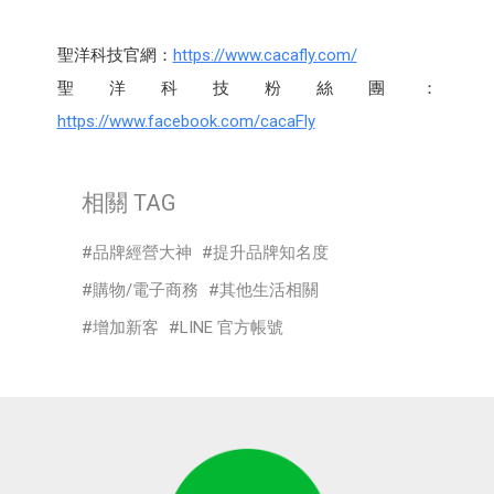
聖洋科技官網：
https://www.cacafly.com/
聖洋科技粉絲團：
https://www.facebook.com/cacaFly
相關 TAG
品牌經營大神
提升品牌知名度
購物/電子商務
其他生活相關
增加新客
LINE 官方帳號