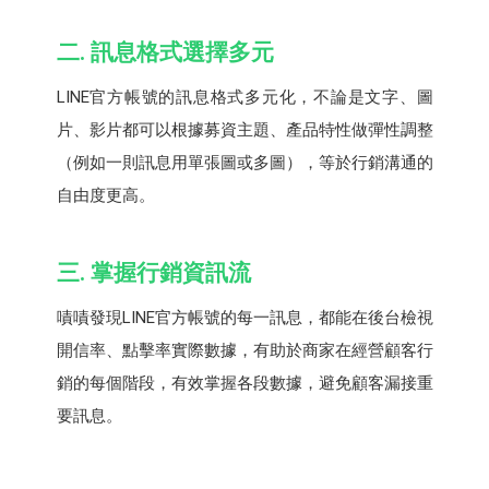
二.
訊息格式選擇多元
LINE官方帳號的訊息格式多元化，不論是文字、圖
片、影片都可以根據募資主題、產品特性做彈性調整
（例如一則訊息用單張圖或多圖），等於行銷溝通的
自由度更高。
三.
掌握行銷資訊流
嘖嘖發現LINE官方帳號的每一訊息，都能在後台檢視
開信率、點擊率實際數據，有助於商家在經營顧客行
銷的每個階段，有效掌握各段數據，避免顧客漏接重
要訊息。