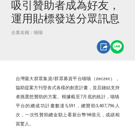
吸引贊助者成為好友，
運用貼標發送分眾訊息
企業名稱：嘖嘖
台灣最大群眾集資/群眾募資平台嘖嘖（zeczec），
協助提案方刊登各式各樣的創意計畫，並且鏈結支持
者挑選想贊助的方案。根據截至7月底的統計，嘖嘖
平台的總成功計畫數達5,591，總贊助3,407,796人
次，一次性贊助總金額上看新台幣98億元，成績相
當驚人。