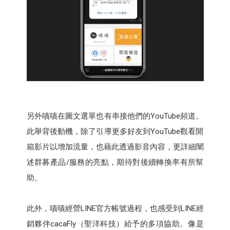
另外嘖嘖在圖文選單也有串接他們的YouTube頻道。
此舉背後動機，除了引導更多好友到YouTube觀看開
箱影片以增加流量，也藉此透過影音內容，更詳細闡
述群募產品/服務的亮點，期待對後續轉換率有所幫
助。
此外，嘖嘖經營LINE官方帳號過程，也感受到LINE經
銷夥伴cacaFly（聖洋科技）給予的多項協助。像是