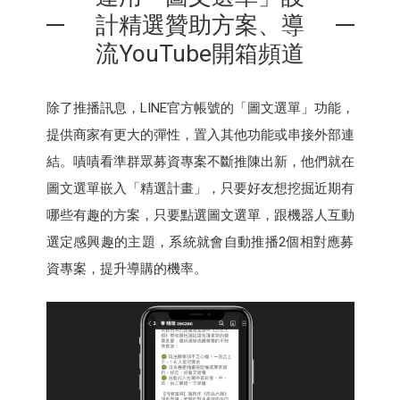
計精選贊助方案、導
流YouTube開箱頻道
除了推播訊息，LINE官方帳號的「圖文選單」功能，
提供商家有更大的彈性，置入其他功能或串接外部連
結。嘖嘖看準群眾募資專案不斷推陳出新，他們就在
圖文選單嵌入「精選計畫」，只要好友想挖掘近期有
哪些有趣的方案，只要點選圖文選單，跟機器人互動
選定感興趣的主題，系統就會自動推播2個相對應募
資專案，提升導購的機率。