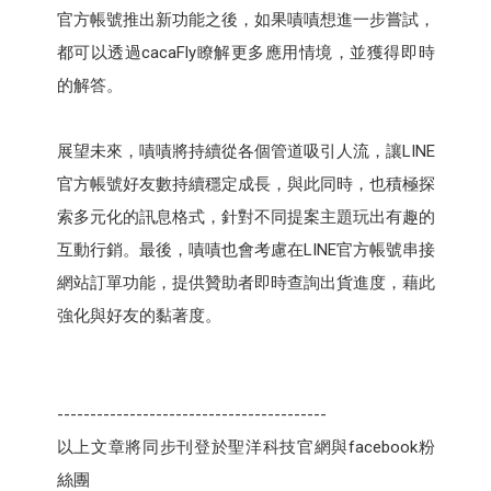
官方帳號推出新功能之後，如果嘖嘖想進一步嘗試，
都可以透過cacaFly瞭解更多應用情境，並獲得即時
的解答。
展望未來，嘖嘖將持續從各個管道吸引人流，讓LINE
官方帳號好友數持續穩定成長，與此同時，也積極探
索多元化的訊息格式，針對不同提案主題玩出有趣的
互動行銷。最後，嘖嘖也會考慮在LINE官方帳號串接
網站訂單功能，提供贊助者即時查詢出貨進度，藉此
強化與好友的黏著度。
-----------------------------------------
以上文章將同步刊登於聖洋科技官網與facebook粉
絲團