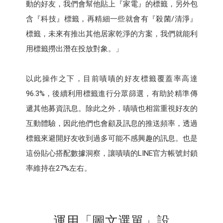
動的好友，我們會幫他貼上『家電』的標籤，另外包
含『科技』標籤，再精細一些就會有『殺菌/清淨』
標籤，未來有推出其他居家乾淨的方案，我們就能利
用標籤撈出潛在投放對象。」
以此操作之下，目前嘖嘖的好友標籤覆蓋率高達
96.3%，後續利用標籤進行分眾篩選，有助於精準傳
遞其他募資訊息。除此之外，嘖嘖也相當重視好友的
互動體驗，因此他們也會顧及訊息的推送頻率，透過
標籤來避開好友收到過多可能不感興趣的訊息。也是
這份貼心搭配數據洞察，讓嘖嘖的LINE官方帳號封鎖
率維持在27%左右。
運用「圖文選單」設