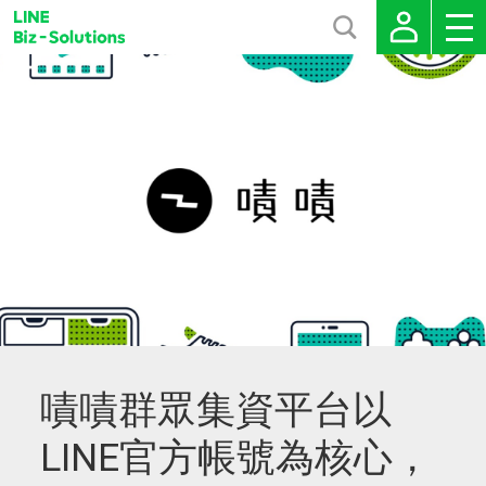
嘖嘖群眾集資平台以
LINE官方帳號為核心，