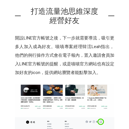
打造流量池思維深度
經營好友
開設LINE官方帳號之後，下一步就需要導流，吸引更
多人加入成為好友。嘖嘖專案經理韓澐Leah指出，
他們的例行操作方式會在電子報內，置入邀請會員加
入LINE官方帳號的提醒，或是嘖嘖官方網站也有設定
加好友的icon，提供網站瀏覽者能點擊加入。