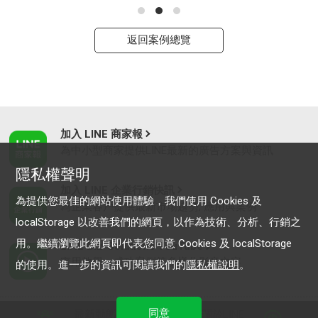
返回案例總覽
加入 LINE 商家報
為中小型商家提供LINE最新的廣告方案與資訊
隱私權聲明
加入 LINE 企業行銷快訊
為提供您最佳的網站使用體驗，我們使用 Cookies 及
為企業客戶提供最新市場趨勢, 應用與案例
localStorage 以改善我們的網頁，以作為技術、分析、行銷之
用。繼續瀏覽此網頁即代表您同意 Cookies 及 localStorage
LINE Biz-Solutions YouTube
實用教學、成功案例等多樣化影音內容
的使用。進一步的資訊可閱讀我們的
隱私權說明
。
同意
最新動態
｜
服務條款
｜
關於LINE