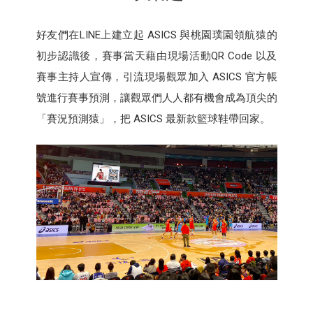
好友們在LINE上建立起 ASICS 與桃園璞園領航猿的
初步認識後，賽事當天藉由現場活動QR Code 以及
賽事主持人宣傳，引流現場觀眾加入 ASICS 官方帳
號進行賽事預測，讓觀眾們人人都有機會成為頂尖的
「賽況預測猿」，把 ASICS 最新款籃球鞋帶回家。