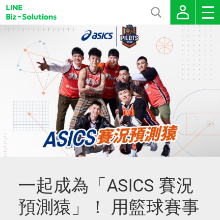
一起成為「ASICS 賽況
預測猿」！ 用籃球賽事