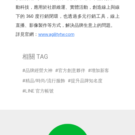
動科技，應用於社群維運、實體活動，創造線上與線
下的 360 度行銷閉環，也透過多元行銷工具，線上
直播、影像製作等方式，解決品牌生意上的問題。
詳見官網：
www.agilitytw.com
相關 TAG
品牌經營大神
官方創意夥伴
增加新客
精品/時尚/流行服飾
提升品牌知名度
LINE 官方帳號