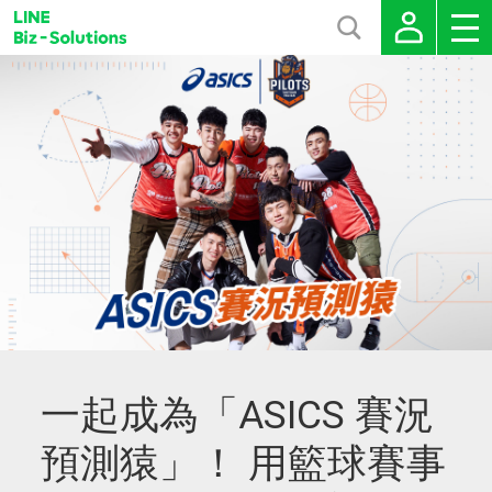
一起成為「ASICS 賽況
預測猿」！ 用籃球賽事