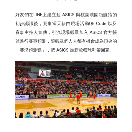
好友們在LINE上建立起 ASICS 與桃園璞園領航猿的
初步認識後，賽事當天藉由現場活動QR Code 以及
賽事主持人宣傳，引流現場觀眾加入 ASICS 官方帳
號進行賽事預測，讓觀眾們人人都有機會成為頂尖的
「賽況預測猿」，把 ASICS 最新款籃球鞋帶回家。