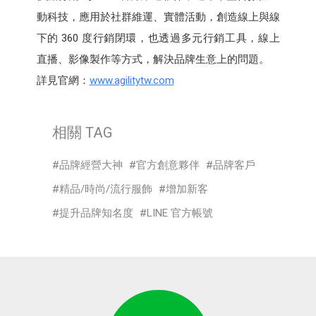
動科技，應用於社群維運、實體活動，創造線上與線
下的 360 度行銷閉環，也透過多元行銷工具，線上
直播、影像製作等方式，解決品牌生意上的問題。
詳見官網：
www.agilitytw.com
相關 TAG
品牌經營大神
官方創意夥伴
品牌客戶
精品/時尚/流行服飾
增加新客
提升品牌知名度
LINE 官方帳號