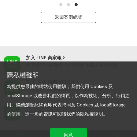
返回案例總覽
加入 LINE 商家報
為中小型商家提供LINE最新的廣告方案與資訊
隱私權聲明
加入 LINE 企業行銷快訊
為提供您最佳的網站使用體驗，我們使用 Cookies 及
為企業客戶提供最新市場趨勢, 應用與案例
localStorage 以改善我們的網頁，以作為技術、分析、行銷之
用。繼續瀏覽此網頁即代表您同意 Cookies 及 localStorage
LINE Biz-Solutions YouTube
實用教學、成功案例等多樣化影音內容
的使用。進一步的資訊可閱讀我們的
隱私權說明
。
同意
最新動態
｜
服務條款
｜
關於LINE