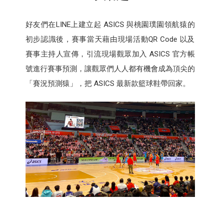
好友們在LINE上建立起 ASICS 與桃園璞園領航猿的
初步認識後，賽事當天藉由現場活動QR Code 以及
賽事主持人宣傳，引流現場觀眾加入 ASICS 官方帳
號進行賽事預測，讓觀眾們人人都有機會成為頂尖的
「賽況預測猿」，把 ASICS 最新款籃球鞋帶回家。