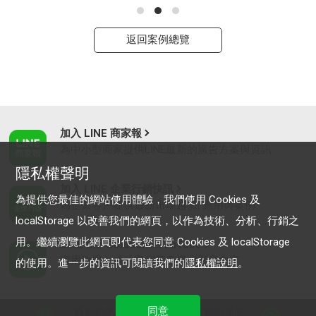
返回案例總覽
加入 LINE 商家報
為中小型商家提供LINE最新的廣告方案與資訊
隱私權聲明
加入 LINE 企業行銷快訊
為提供您最佳的網站使用體驗，我們使用 Cookies 及
為企業客戶提供最新市場趨勢, 應用與案例
localStorage 以改善我們的網頁，以作為技術、分析、行銷之
用。繼續瀏覽此網頁即代表您同意 Cookies 及 localStorage
LINE Biz-Solutions YouTube
實用教學、成功案例等多樣化影音內容
的使用。進一步的資訊可閱讀我們的
隱私權說明
。
同意
最新動態
｜
服務條款
｜
關於LINE