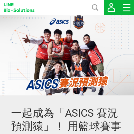
一起成為「ASICS 賽況
預測猿」！ 用籃球賽事