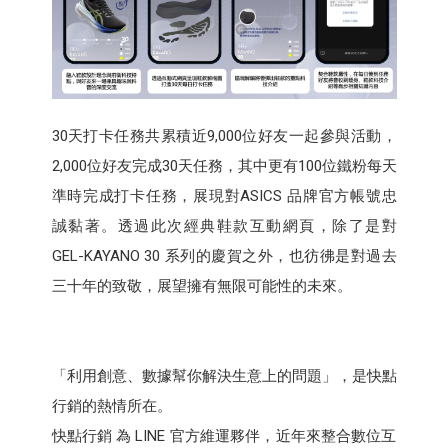
30天打卡任務共累積近9,000位好友一起參與活動，
2,000位好友完成30天任務，其中更有100位鐵粉每天
準時完成打卡任務，展現對ASICS 品牌官方帳號忠
誠黏著。透過此次經典鞋款互動網頁，除了是對
GEL-KAYANO 30 系列的慶賀之外，也彷彿是對過去
三十年的致敬，展望擁有無限可能性的未來。
「利用創意、數據幫你解決生意上的問題」，是快點
行銷的熱情所在。
快點行銷 為 LINE 官方維運夥伴，近年來整合數位互