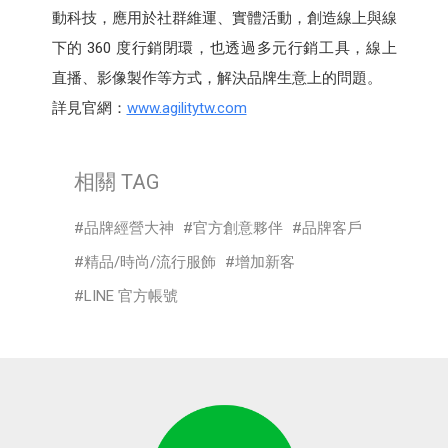
動科技，應用於社群維運、實體活動，創造線上與線
下的 360 度行銷閉環，也透過多元行銷工具，線上
直播、影像製作等方式，解決品牌生意上的問題。
詳見官網：
www.agilitytw.com
相關 TAG
品牌經營大神
官方創意夥伴
品牌客戶
精品/時尚/流行服飾
增加新客
LINE 官方帳號