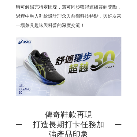
時可解鎖完特定區塊，還可同步獲得連續簽到獎勵，
過程中融入鞋款設計理念與前衛科技特點，與好友來
一場兼具趣味與科普的深度交流！
傳奇鞋款再現
打造長期打卡任務加
強產品印象