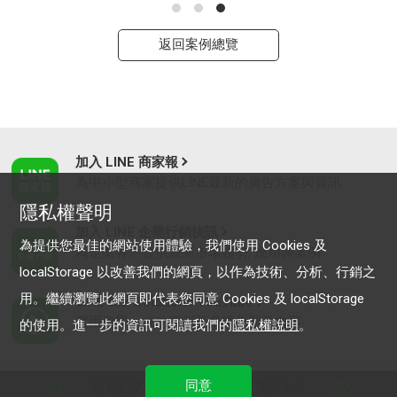
返回案例總覽
加入 LINE 商家報
為中小型商家提供LINE最新的廣告方案與資訊
隱私權聲明
加入 LINE 企業行銷快訊
為提供您最佳的網站使用體驗，我們使用 Cookies 及
為企業客戶提供最新市場趨勢, 應用與案例
localStorage 以改善我們的網頁，以作為技術、分析、行銷之
用。繼續瀏覽此網頁即代表您同意 Cookies 及 localStorage
LINE Biz-Solutions YouTube
實用教學、成功案例等多樣化影音內容
的使用。進一步的資訊可閱讀我們的
隱私權說明
。
同意
最新動態
｜
服務條款
｜
關於LINE