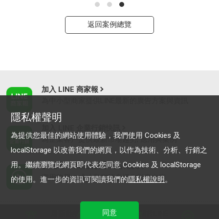
返回案例總覽
加入 LINE 商家報
為中小型商家提供LINE最新的廣告方案與資訊
隱私權聲明
加入 LINE 企業行銷快訊
為提供您最佳的網站使用體驗，我們使用 Cookies 及
為企業客戶提供最新市場趨勢, 應用與案例
localStorage 以改善我們的網頁，以作為技術、分析、行銷之
用。繼續瀏覽此網頁即代表您同意 Cookies 及 localStorage
LINE Biz-Solutions YouTube
實用教學、成功案例等多樣化影音內容
的使用。進一步的資訊可閱讀我們的
隱私權說明
。
同意
最新動態
｜
服務條款
｜
關於LINE