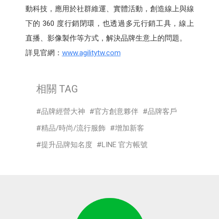
動科技，應用於社群維運、實體活動，創造線上與線
下的 360 度行銷閉環，也透過多元行銷工具，線上
直播、影像製作等方式，解決品牌生意上的問題。
詳見官網：
www.agilitytw.com
相關 TAG
品牌經營大神
官方創意夥伴
品牌客戶
精品/時尚/流行服飾
增加新客
提升品牌知名度
LINE 官方帳號