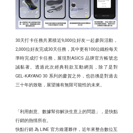
30天打卡任務共累積近9,000位好友一起參與活動，
2,000位好友完成30天任務，其中更有100位鐵粉每天
準時完成打卡任務，展現對ASICS 品牌官方帳號忠
誠黏著。透過此次經典鞋款互動網頁，除了是對
GEL-KAYANO 30 系列的慶賀之外，也彷彿是對過去
三十年的致敬，展望擁有無限可能性的未來。
「利用創意、數據幫你解決生意上的問題」，是快點
行銷的熱情所在。
快點行銷 為 LINE 官方維運夥伴，近年來整合數位互