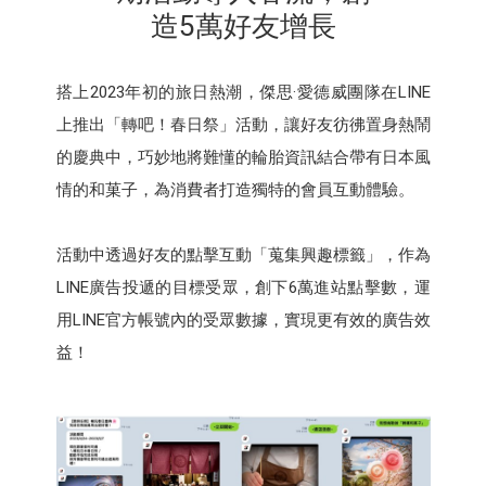
造5萬好友增長
搭上2023年初的旅日熱潮，傑思·愛德威團隊在LINE
上推出「轉吧！春日祭」活動，讓好友彷彿置身熱鬧
的慶典中，巧妙地將難懂的輪胎資訊結合帶有日本風
情的和菓子，為消費者打造獨特的會員互動體驗。
活動中透過好友的點擊互動「蒐集興趣標籤」，作為
LINE廣告投遞的目標受眾，創下6萬進站點擊數，運
用LINE官方帳號內的受眾數據，實現更有效的廣告效
益！