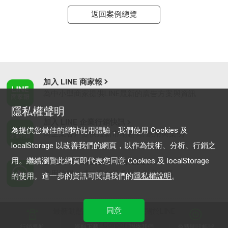
返回案例總覽
加入 LINE 商家報
為中小型商家提供LINE最新的廣告方案與資訊
隱私權聲明
加入 LINE 企業行銷快訊
為提供您最佳的網站使用體驗，我們使用 Cookies 及
為企業客戶提供最新市場趨勢, 應用與案例
localStorage 以改善我們的網頁，以作為技術、分析、行銷之
用。繼續瀏覽此網頁即代表您同意 Cookies 及 localStorage
LINE Biz-Solutions YouTube
實用教學、成功案例等多樣化影音內容
的使用。進一步的資訊可閱讀我們的
隱私權說明
。
同意
最新動態
｜
服務條款
｜
關於LINE
© LY Corporation
行銷導航
資料下載
聯絡我們
免費開設帳號