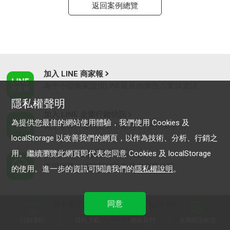
返回案例總覽
加入 LINE 商家報
為中小型商家提供LINE最新的廣告方案與資訊
隱私權聲明
加入 LINE 企業行銷快訊
為提供您最佳的網站使用體驗，我們使用 Cookies 及
為企業客戶提供最新市場趨勢, 應用與案例
localStorage 以改善我們的網頁，以作為技術、分析、行銷之
用。繼續瀏覽此網頁即代表您同意 Cookies 及 localStorage
LINE Biz-Solutions YouTube
實用教學、成功案例等多樣化影音內容
的使用。進一步的資訊可閱讀我們的
隱私權說明
。
同意
最新動態
｜
服務條款
｜
關於LINE
© LY Corporation
行銷導航
資料下載
聯絡我們
免費開設帳號