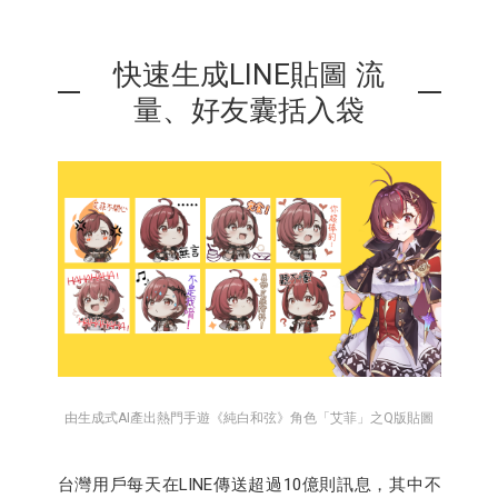
快速生成LINE貼圖 流
量、好友囊括入袋
由生成式AI產出熱門手遊《純白和弦》角色「艾菲」之Q版貼圖
台灣用戶每天在LINE傳送超過10億則訊息，其中不