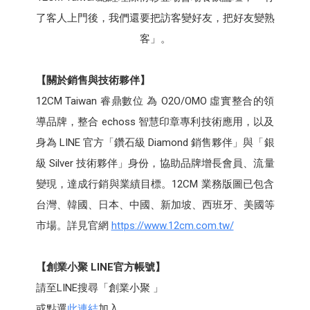
了客人上門後，我們還要把訪客變好友，把好友變熟
客」。
【關於銷售與技術夥伴】
12CM Taiwan 睿鼎數位 為 O2O/OMO 虛實整合的領
導品牌，整合 echoss 智慧印章專利技術應用，以及
身為 LINE 官方「鑽石級 Diamond 銷售夥伴」與「銀
級 Silver 技術夥伴」身份，協助品牌增長會員、流量
變現，達成行銷與業績目標。12CM 業務版圖已包含
台灣、韓國、日本、中國、新加坡、西班牙、美國等
市場。詳見官網
https://www.12cm.com.tw/
【創業小聚 LINE官方帳號】
請至LINE搜尋「創業小聚 」
或點選
此連結
加入