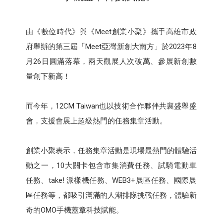
由《數位時代》與《Meet創業小聚》攜手高雄市政
府舉辦的第三屆「Meet亞灣新創大南方」於2023年8
月26日圓滿落幕，兩天觀展人次破萬、參展新創數
量創下新高！
而今年，12CM Taiwan也以技術合作夥伴共襄盛舉盛
會，支援會展上超級熱門的任務集章活動。
創業小聚表示，任務集章活動是現場最熱門的體驗活
動之一，10大關卡包含市集消費任務、試騎電動車
任務、take! 派樣機任務、WEB3+展區任務、國際展
區任務等，都吸引滿滿的人潮排隊挑戰任務，體驗新
奇的OMO手機蓋章科技賦能。