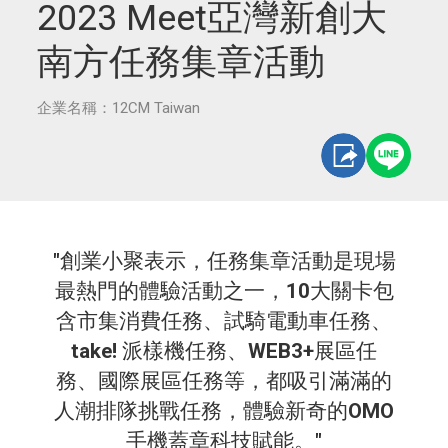
2023 Meet亞灣新創大
南方任務集章活動
企業名稱：12CM Taiwan
"
創業小聚表示，任務集章活動是現場
最熱門的體驗活動之一，
10
大關卡包
含市集消費任務、試騎電動車任務、
take!
派樣機任務、
WEB3+
展區任
務、國際展區任務等，都吸引滿滿的
人潮排隊挑戰任務，體驗新奇的
OMO
手機蓋章科技賦能。
"