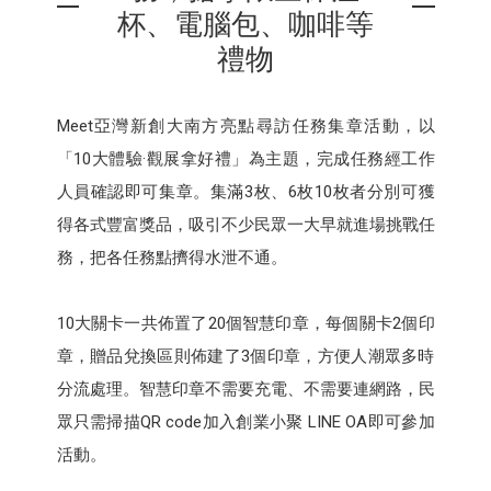
杯、電腦包、咖啡等
禮物
Meet亞灣新創大南方亮點尋訪任務集章活動，以
「10大體驗·觀展拿好禮」為主題，完成任務經工作
人員確認即可集章。集滿3枚、6枚10枚者分別可獲
得各式豐富獎品，吸引不少民眾一大早就進場挑戰任
務，把各任務點擠得水泄不通。
10大關卡一共佈置了20個智慧印章，每個關卡2個印
章，贈品兌換區則佈建了3個印章，方便人潮眾多時
分流處理。智慧印章不需要充電、不需要連網路，民
眾只需掃描QR code加入創業小聚 LINE OA即可參加
活動。