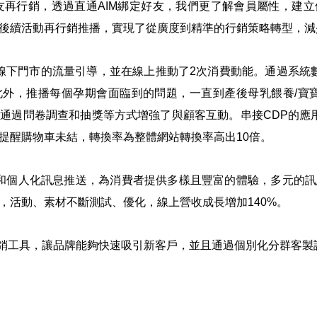
友再行銷，透過直通AIM綁定好友，我們更了解會員屬性，建
後續活動再行銷推播，實現了從廣度到精準的行銷策略轉型，減
線下門市的流量引導，並在線上推動了2次消費動能。通過系統數據
外，推播每個孕期會面臨到的問題，一直到產後母乳餵養/寶
通過問卷調查和抽獎等方式增強了與顧客互動。串接CDP的應用更
播，提醒購物車未結，轉換率為整體網站轉換率高出10倍。
活動和個人化訊息推送，為消費者提供多樣且豐富的體驗，多元的
，活動、素材不斷測試、優化，線上營收成長增加140%。
要行銷工具，讓品牌能夠快速吸引新客戶，並且通過個別化分群客