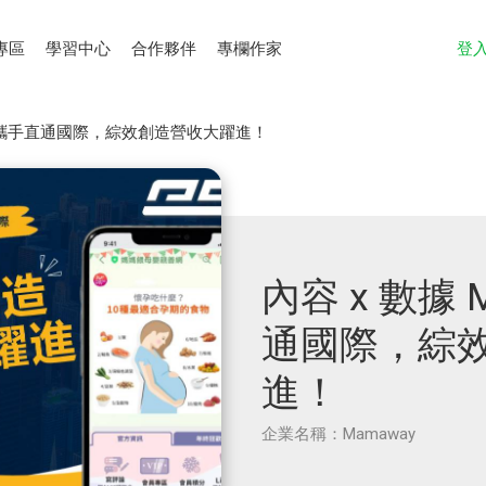
專區
學習中心
合作夥伴
專欄作家
登
way攜手直通國際，綜效創造營收大躍進！
內容 x 數據 
通國際，綜
進！
企業名稱：Mamaway