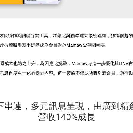
E官方帳號作為關鍵行銷工具，並藉此與顧客建立緊密連結，獲得優越
此持續吸引新手媽媽成為會員對於Mamaway至關重要。
成本也隨之上升，為因應此挑戰，Mamaway進一步優化其LIN
訊息過度單一化的促銷內容。這一策略不僅成功吸引新會員，還有
下串連，多元訊息呈現，由廣到精
營收140%成長