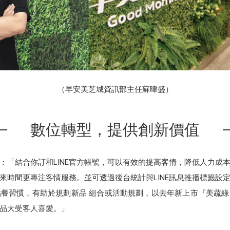
（早安美芝城資訊部主任蘇暐盛）
數位轉型，提供創新價值
：「結合你訂和LINE官方帳號，可以有效的提高客情，降低人力成
時間更專注客情服務。並可透過後台統計與LINE訊息推播標籤設定
餐習慣，有助於規劃新品 組合或活動規劃，以去年新上市『美蔬綠』
品大受客人喜愛。」