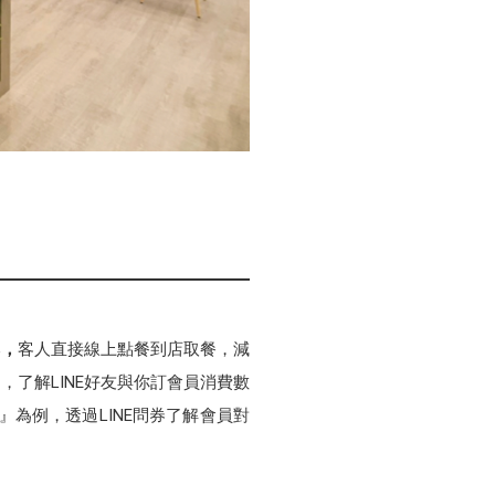
本
，
客人直接線上點餐到店取餐，減
，了解LINE好友與你訂會員消費數
為例，透過LINE問券了解會員對