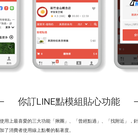
你訂LINE點模組貼心功能
使用上最喜愛的三大功能「揪團」、「曾經點過」、「找附近」，
加了消費者使用線上點餐的黏著度。