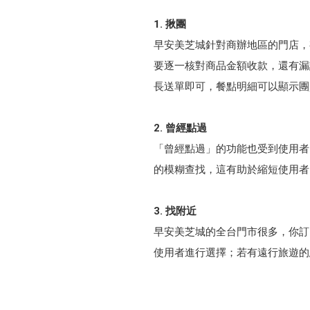
1. 揪團
早安美芝城針對商辦地區的門店，
要逐一核對商品金額收款，還有漏
長送單即可，餐點明細可以顯示團
2. 曾經點過
「曾經點過」的功能也受到使用者
的模糊查找，這有助於縮短使用者
3. 找附近
早安美芝城的全台門市很多，你訂
使用者進行選擇；若有遠行旅遊的