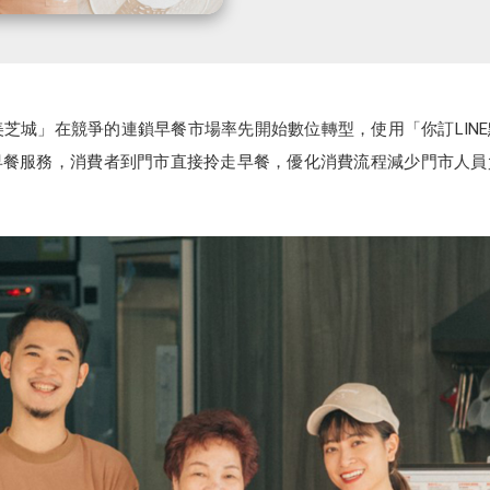
芝城」在競爭的連鎖早餐市場率先開始數位轉型，使用「你訂LINE
餐服務，消費者到門市直接拎走早餐，優化消費流程減少門市人員負