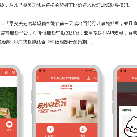
擾，為此早餐美芝城在這樣的契機下開始導入你訂LINE點餐模組。
：「早安美芝城希望顧客能在前一天或出門前可以事先點餐，並且直
雲端服務平台，可降低服務中斷的風險，並串接採用API規範，有助
於後續利用消費數據結合LINE做相關行銷策劃。」