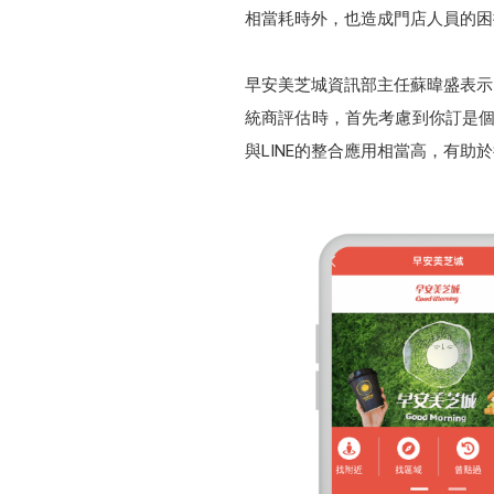
相當耗時外，也造成門店人員的困
早安美芝城資訊部主任蘇暐盛表示
統商評估時，首先考慮到你訂是個
與LINE的整合應用相當高，有助