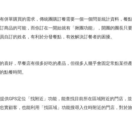
有併單購買的需求，傳統團購訂餐需要一個一個問並統計資料，餐
訂商品的可能，而你訂在一開始就有「揪團功能」，開團的團長只
員自訂的姓名，有利於分發餐點，有效解決訂餐者的困擾。
的喜好，早餐店有很多好吃的產品，但很多人幾乎會固定常點某些
的點餐時間。
提供GPS定位「找附近」功能，能查找目前所在區域附近的門店，
忠實顧客，也能利用「找區域」功能搜尋入住時附近的門店，對於