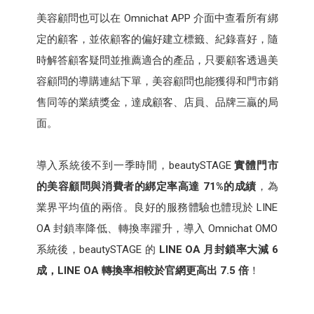
美容顧問也可以在 Omnichat APP 介面中查看所有綁
定的顧客，並依顧客的偏好建立標籤、紀錄喜好，隨
時解答顧客疑問並推薦適合的產品，只要顧客透過美
容顧問的導購連結下單，美容顧問也能獲得和門市銷
售同等的業績獎金，達成顧客、店員、品牌三贏的局
面。
導入系統後不到一季時間，beautySTAGE
實體門市
的美容顧問與消費者的綁定率高達 71%的成績
，為
業界平均值的兩倍。良好的服務體驗也體現於 LINE
OA 封鎖率降低、轉換率躍升，導入 Omnichat OMO
系統後，beautySTAGE 的
LINE OA 月封鎖率大減 6
成，LINE OA 轉換率相較於官網更高出 7.5 倍
！