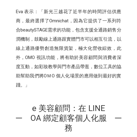
Eva 表示：「新光三越花了近半年的時間評估供應
商，最終選擇了Omnichat，因為它提供了一系列符
合beautySTAGE需求的功能，包含支援全通路銷售分
潤機制，鼓勵線上通路跟實體門市可以相互引流，以
線上通路優勢創造無限貨架，極大化營收綜效，此
外，OMO 視訊功能，將有助於美容顧問與消費者深
度互動，如彩妝教學與門市產品帶逛，數位工具的協
助幫助我們將OＭO 個人化場景的應用做到最好的實
踐。」
e 美容顧問：在 LINE
OA 綁定顧客個人化服
務