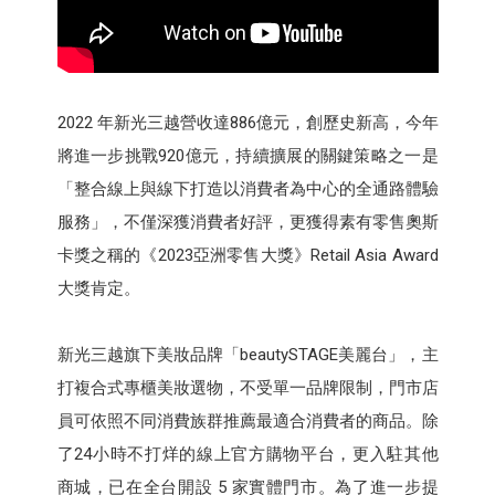
2022 年新光三越營收達886億元，創歷史新高，今年
將進一步挑戰920億元，持續擴展的關鍵策略之一是
「整合線上與線下打造以消費者為中心的全通路體驗
服務」，不僅深獲消費者好評，更獲得素有零售奧斯
卡獎之稱的《2023亞洲零售大獎》Retail Asia Award
大獎肯定。
新光三越旗下美妝品牌「beautySTAGE美麗台」，主
打複合式專櫃美妝選物，不受單一品牌限制，門市店
員可依照不同消費族群推薦最適合消費者的商品。除
了24小時不打烊的線上官方購物平台，更入駐其他
商城，已在全台開設 5 家實體門市。為了進一步提