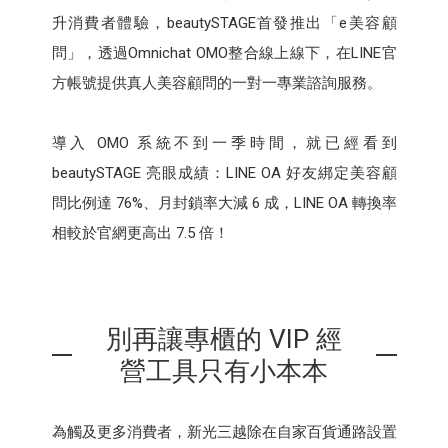
升消費者體驗，beautySTAGE首發推出「e美容顧
問」，透過Omnichat OMO整合線上線下，在LINE官
方帳號提供真人美容顧問的一對一專業諮詢服務。
導入 OMO 系統不到一季時間，就已經看到
beautySTAGE 亮眼成績：LINE OA 好友綁定美容顧
問比例達 76%、月封鎖率大減 6 成，LINE OA 轉換率
相較於官網更高出 7.5 倍！
別再讓專櫃的 VIP 經
營工具只有小本本
為觸及更多消費者，新光三越除在自家百貨通路設置