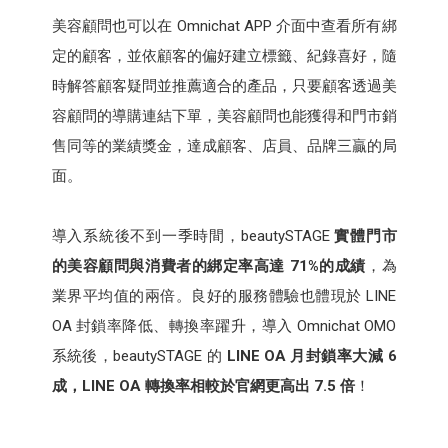
美容顧問也可以在 Omnichat APP 介面中查看所有綁
定的顧客，並依顧客的偏好建立標籤、紀錄喜好，隨
時解答顧客疑問並推薦適合的產品，只要顧客透過美
容顧問的導購連結下單，美容顧問也能獲得和門市銷
售同等的業績獎金，達成顧客、店員、品牌三贏的局
面。
導入系統後不到一季時間，beautySTAGE
實體門市
的美容顧問與消費者的綁定率高達 71%的成績
，為
業界平均值的兩倍。良好的服務體驗也體現於 LINE
OA 封鎖率降低、轉換率躍升，導入 Omnichat OMO
系統後，beautySTAGE 的
LINE OA 月封鎖率大減 6
成，LINE OA 轉換率相較於官網更高出 7.5 倍
！