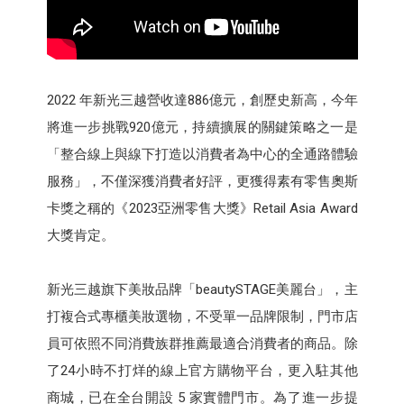
2022 年新光三越營收達886億元，創歷史新高，今年
將進一步挑戰920億元，持續擴展的關鍵策略之一是
「整合線上與線下打造以消費者為中心的全通路體驗
服務」，不僅深獲消費者好評，更獲得素有零售奧斯
卡獎之稱的《2023亞洲零售大獎》Retail Asia Award
大獎肯定。
新光三越旗下美妝品牌「beautySTAGE美麗台」，主
打複合式專櫃美妝選物，不受單一品牌限制，門市店
員可依照不同消費族群推薦最適合消費者的商品。除
了24小時不打烊的線上官方購物平台，更入駐其他
商城，已在全台開設 5 家實體門市。為了進一步提