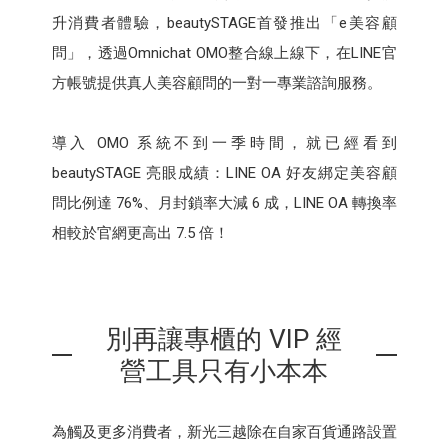
升消費者體驗，beautySTAGE首發推出「e美容顧
問」，透過Omnichat OMO整合線上線下，在LINE官
方帳號提供真人美容顧問的一對一專業諮詢服務。
導入 OMO 系統不到一季時間，就已經看到
beautySTAGE 亮眼成績：LINE OA 好友綁定美容顧
問比例達 76%、月封鎖率大減 6 成，LINE OA 轉換率
相較於官網更高出 7.5 倍！
別再讓專櫃的 VIP 經
營工具只有小本本
為觸及更多消費者，新光三越除在自家百貨通路設置