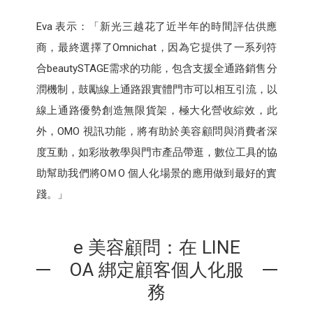
Eva 表示：「新光三越花了近半年的時間評估供應
商，最終選擇了Omnichat，因為它提供了一系列符
合beautySTAGE需求的功能，包含支援全通路銷售分
潤機制，鼓勵線上通路跟實體門市可以相互引流，以
線上通路優勢創造無限貨架，極大化營收綜效，此
外，OMO 視訊功能，將有助於美容顧問與消費者深
度互動，如彩妝教學與門市產品帶逛，數位工具的協
助幫助我們將OＭO 個人化場景的應用做到最好的實
踐。」
e 美容顧問：在 LINE
OA 綁定顧客個人化服
務