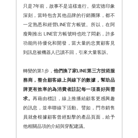
只是7年前，故事不是這樣進行。柴宏德印象
深刻，當時包含其他品牌的行銷團隊，都不
一定熟悉和經營LINE官方帳號。所以，在阿
瘦剛推出 LINE官方帳號時也吃了悶虧，許多
功能尚待優化和開發，當大量的忠實顧客見
到訊息被機器人已讀不回，引來大量客訴。
轉變的第1步，
他們換了家LINE第三方技術服
務商，整合顧客線上與線下的數據，幫助品
牌更有效率的為消費者註記每一項喜好與需
求。
再藉由標註，線上推播給顧客更感興趣
的訊息，並串聯線下活動。譬如，門市銷售
員就會根據顧客曾經點擊的產品頁面，給予
他相關品項的介紹與穿配建議。