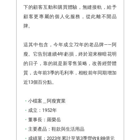
下的顧客互動和購買體驗，無縫接軌，給予
顧客更專屬的個人化服務，從此離不開品
牌。
這其中包含，今年成立72年的老品牌——阿
瘦。它告別連續4年虧損，終於迎來柳暗花明
的日子，靠的就是新零售策略，改善經營體
質，去年前3季的毛利率，相較前年同期增加
近13個百分點。
小檔案＿阿瘦實業
成立：1952年
董事長：羅榮岳
主要產品：鞋款與生活用品
成績單：2023年累計至第3季營收8.88億元