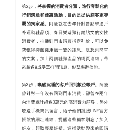
第2步，
將掌握的消費者分類，進行客製化的
行銷溝通和優惠活動，目的是提供顧客更專
屬的獨家感。
阿瘦就在去年針對曾點擊過戶
外運動鞋品項、春日樂遊類行銷貼文的女性
消費者，推播到門市購買指定鞋款，可以免
費獲得抑菌健康襪一雙的訊息。沒想到簡單
的文案，加上兩個鞋類產品的網頁連結，帶
來超過8成受眾打開訊息、點擊率翻倍跳。
第3步，
喚醒沉睡的客戶回到數位帳戶。
阿瘦
曾針對一年沒有回到門市消費，卻曾在兩年
內消費累計超過3萬元的高消費力顧客，另外
發送手機簡訊留言，給予他們跳接LINE官方
帳號的網址連結，提醒這些顧客別忘了加入
好友，領取專屬好禮。這檔活動帶來的回購