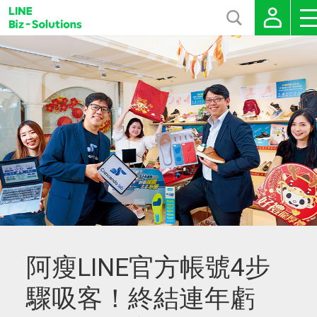
阿瘦LINE官方帳號4步
驟吸客！終結連年虧