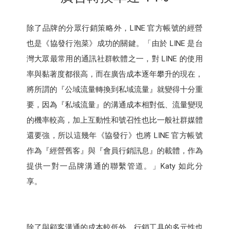
除了品牌的分眾行銷策略外，LINE 官方帳號的經營
也是《協發行泡菜》成功的關鍵。「由於 LINE 是台
灣大眾最常用的通訊社群軟體之一，對 LINE 的使用
率與黏著度都很高，而在廣告成本逐年攀升的現在，
將所謂的『公域流量轉換到私域流量』就變得十分重
要，因為『私域流量』的溝通成本相對低、流量變現
的機率較高，加上互動性和號召性也比一般社群媒體
還要強，所以這幾年《協發行》也將 LINE 官方帳號
作為『經營舊客』與『會員行銷訊息』的載體，作為
提供一對一品牌溝通的聯繫管道。」Katy 如此分
享。
除了與顧客溝通的成本較低外，行銷工具的多元性也