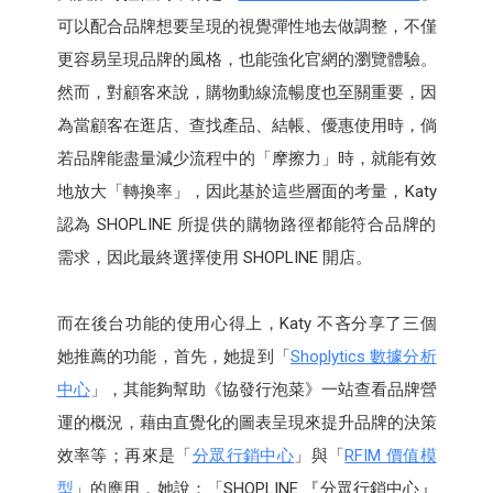
可以配合品牌想要呈現的視覺彈性地去做調整，不僅
更容易呈現品牌的風格，也能強化官網的瀏覽體驗。
然而，對顧客來說，購物動線流暢度也至關重要，因
為當顧客在逛店、查找產品、結帳、優惠使用時，倘
若品牌能盡量減少流程中的「摩擦力」時，就能有效
地放大「轉換率」，因此基於這些層面的考量，Katy
認為 SHOPLINE 所提供的購物路徑都能符合品牌的
需求，因此最終選擇使用 SHOPLINE 開店。
而在後台功能的使用心得上，Katy 不吝分享了三個
她推薦的功能，首先，她提到「
Shoplytics 數據分析
中心
」，其能夠幫助《協發行泡菜》一站查看品牌營
運的概況，藉由直覺化的圖表呈現來提升品牌的決策
效率等；再來是「
分眾行銷中心
」與「
RFIM 價值模
型
」的應用，她說：「SHOPLINE 『分眾行銷中心』