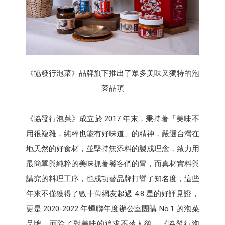
《協發行泡菜》品牌旗下推出了眾多美味又獨特的泡
菜品項
《協發行泡菜》成立於 2017 年末，秉持著「美味不
用很複雜，純粹也能有好味道」的精神，嚴選台灣在
地天然的好食材，並堅持無添料的製成理念，致力用
最簡單與純粹的美味抓著饕客們的胃，而真材實料與
講究的料理工序，也成功替品牌打響了知名度，這些
年來不僅獲得了數十萬網友超過 4.8 星的好評見證，
更是 2020-2022 年蟬聯年度辦公室團購 No.1 的泡菜
品牌。而除了對美味的追求不落人後，《協發行泡