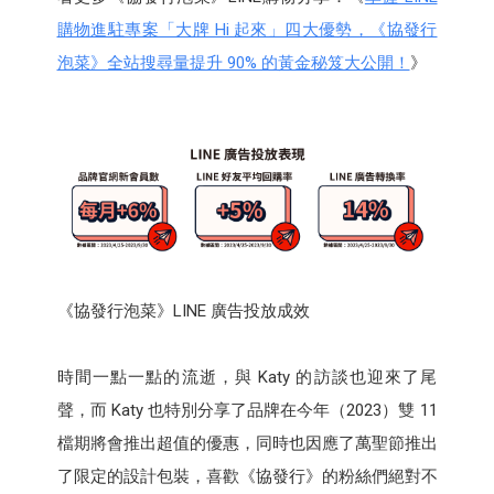
購物進駐專案「大牌 Hi 起來」四大優勢，《協發行
泡菜》全站搜尋量提升 90% 的黃金秘笈大公開！
》
《協發行泡菜》LINE 廣告投放成效
時間一點一點的流逝，與 Katy 的訪談也迎來了尾
聲，而 Katy 也特別分享了品牌在今年（2023）雙 11
檔期將會推出超值的優惠，同時也因應了萬聖節推出
了限定的設計包裝，喜歡《協發行》的粉絲們絕對不