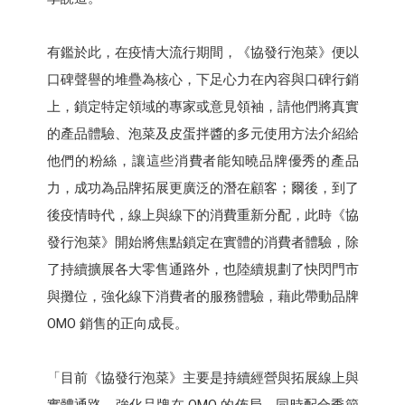
有鑑於此，在疫情大流行期間，《協發行泡菜》便以
口碑聲譽的堆疊為核心，下足心力在內容與口碑行銷
上，鎖定特定領域的專家或意見領袖，請他們將真實
的產品體驗、泡菜及皮蛋拌醬的多元使用方法介紹給
他們的粉絲，讓這些消費者能知曉品牌優秀的產品
力，成功為品牌拓展更廣泛的潛在顧客；爾後，到了
後疫情時代，線上與線下的消費重新分配，此時《協
發行泡菜》開始將焦點鎖定在實體的消費者體驗，除
了持續擴展各大零售通路外，也陸續規劃了快閃門市
與攤位，強化線下消費者的服務體驗，藉此帶動品牌
OMO 銷售的正向成長。
「目前《協發行泡菜》主要是持續經營與拓展線上與