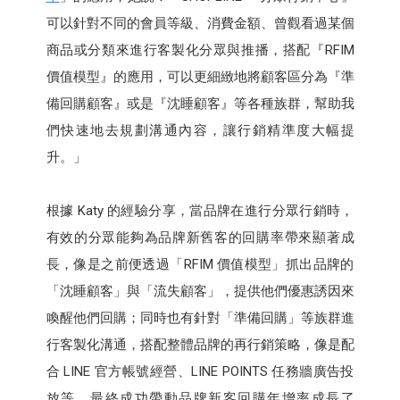
可以針對不同的會員等級、消費金額、曾觀看過某個
商品或分類來進行客製化分眾與推播，搭配『RFIM
價值模型』的應用，可以更細緻地將顧客區分為『準
備回購顧客』或是『沈睡顧客』等各種族群，幫助我
們快速地去規劃溝通內容，讓行銷精準度大幅提
升。」
根據 Katy 的經驗分享，當品牌在進行分眾行銷時，
有效的分眾能夠為品牌新舊客的回購率帶來顯著成
長，像是之前便透過「RFIM 價值模型」抓出品牌的
「沈睡顧客」與「流失顧客」，提供他們優惠誘因來
喚醒他們回購；同時也有針對「準備回購」等族群進
行客製化溝通，搭配整體品牌的再行銷策略，像是配
合 LINE 官方帳號經營、LINE POINTS 任務牆廣告投
放等，最終成功帶動品牌新客回購年增率成長了