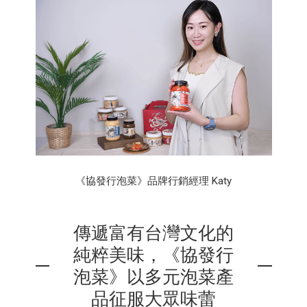
《協發行泡菜》品牌行銷經理 Katy
傳遞富有台灣文化的
純粹美味，《協發行
泡菜》以多元泡菜產
品征服大眾味蕾