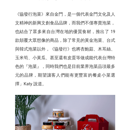
《協發行泡菜》來自金門，是一個代表金門文化及人
文精神的新興文創食品品牌，而我們不僅專賣泡菜，
也結合了眾多來自台灣在地的優質食材，推出了 19
款顛覆大眾想像的商品，除了常見的黃金泡菜、台式
與韓式泡菜以外，《協發行》也將杏鮑菇、木耳絲、
玉米筍、小黃瓜、甚至還有皮蛋等做成能代表台灣特
色的『泡菜』，同時我們也是目前業界泡菜品項最多
元的品牌，期望讓客人們能有更豐富的餐桌小菜選
擇」Katy 說道。