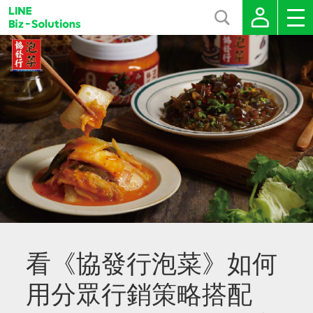
看《協發行泡菜》如何
用分眾行銷策略搭配