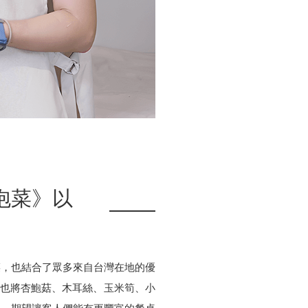
泡菜》以
菜，也結合了眾多來自台灣在地的優
》也將杏鮑菇、木耳絲、玉米筍、小