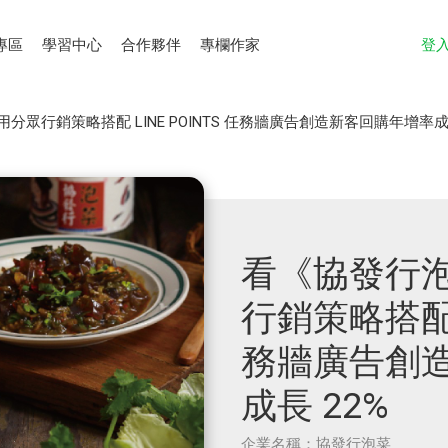
專區
學習中心
合作夥伴
專欄作家
登
眾行銷策略搭配 LINE POINTS 任務牆廣告創造新客回購年增率成長
看《協發行
行銷策略搭配 L
務牆廣告創
成長 22%
企業名稱：協發行泡菜