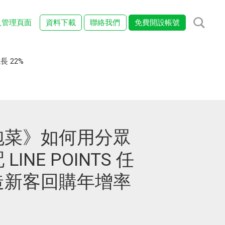
入管理頁面
資料下載
聯絡我們
免費開設帳號
 22%
泡菜》如何用分眾
INE POINTS 任
造新客回購年增率