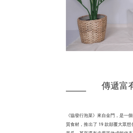
傳遞富
《協發行泡菜》來自金門，是一個
質食材，推出了 19 款顛覆大