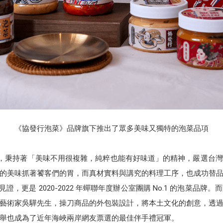
《協發行泡菜》品牌旗下推出了眾多美味又獨特的泡菜品項
 年末，秉持著「美味不用很複雜，純粹也能有好味道」的精神，嚴選台
的美味抓著饕客們的胃，而真材實料與講究的料理工序，也成功替
見證，更是 2020-2022 年蟬聯年度辦公室團購 No.1 的泡菜
藝術家吳驊先生，操刀商品的外包裝設計，將本土文化的創意，透
舉也成為了近年海峽兩岸網友票選的最佳伴手禮冠軍。