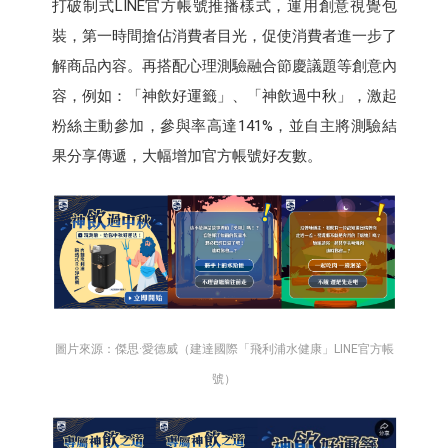
打破制式LINE官方帳號推播樣式，運用創意視覺包
裝，第一時間搶佔消費者目光，促使消費者進一步了
解商品內容。再搭配心理測驗融合節慶議題等創意內
容，例如：「神飲好運籤」、「神飲過中秋」，激起
粉絲主動參加，參與率高達141%，並自主將測驗結
果分享傳遞，大幅增加官方帳號好友數。
圖片來源：傑思·愛德威（建達國際「飛利浦水健康」LINE官方帳
號）