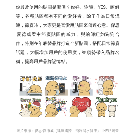
你最常使用的貼圖是哪個？你好、謝謝、YES、瞭解
等，各種貼圖都有不同的愛好者，除了作為日常溝
通，節慶時，大家更是喜愛用貼圖來傳達心意。傑思
·愛德威看中節慶貼圖的威力，與繪師紐約狗狗合
作，特別在年底替品牌打造全新貼圖，搭配日常節慶
話題，大幅增加用戶的使用度，並順勢帶入品牌名
稱，提高用戶品牌記憶點。
圖片來源：傑思·愛德威（建達國際「飛利浦水健康」LINE貼圖畫