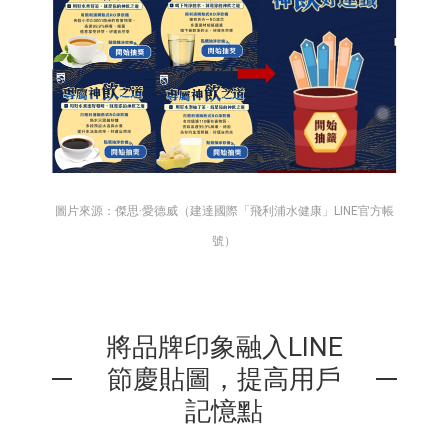
圖片來源：傑思·愛德威（建達國際「飛利浦水健康」LINE官方帳
號）
將品牌印象融入LINE
節慶貼圖，提高用戶
記憶點