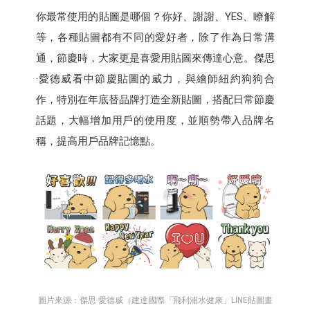
你最常使用的貼圖是哪個？你好、謝謝、YES、瞭解
等，各種貼圖都有不同的愛好者，除了作為日常溝
通，節慶時，大家更是喜愛用貼圖來傳達心意。傑思
·愛德威看中節慶貼圖的威力，與繪師紐約狗狗合
作，特別在年底替品牌打造全新貼圖，搭配日常節慶
話題，大幅增加用戶的使用度，並順勢帶入品牌名
稱，提高用戶品牌記憶點。
圖片來源：傑思·愛德威（建達國際「飛利浦水健康」LINE貼圖畫