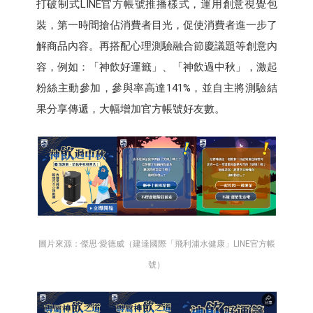
打破制式LINE官方帳號推播樣式，運用創意視覺包
裝，第一時間搶佔消費者目光，促使消費者進一步了
解商品內容。再搭配心理測驗融合節慶議題等創意內
容，例如：「神飲好運籤」、「神飲過中秋」，激起
粉絲主動參加，參與率高達141%，並自主將測驗結
果分享傳遞，大幅增加官方帳號好友數。
圖片來源：傑思·愛德威（建達國際「飛利浦水健康」LINE官方帳
號）