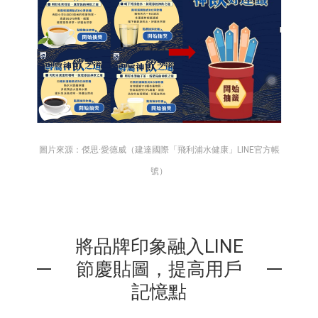
圖片來源：傑思·愛德威（建達國際「飛利浦水健康」LINE官方帳
號）
將品牌印象融入LINE
節慶貼圖，提高用戶
記憶點