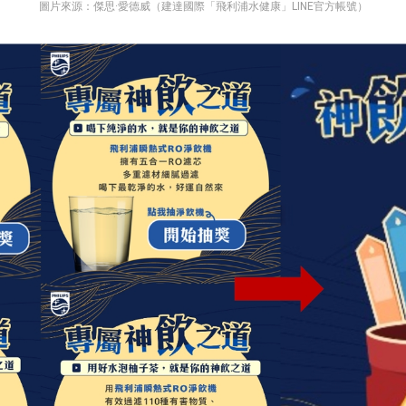
圖片來源：傑思·愛德威（建達國際「飛利浦水健康」LINE官方帳號）