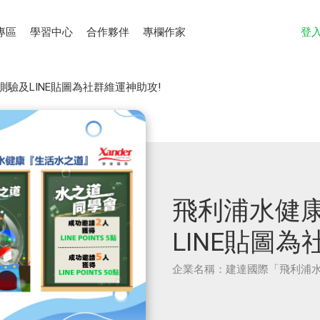
專區
學習中心
合作夥伴
專欄作家
登
驗及LINE貼圖為社群維運神助攻!
飛利浦水健
LINE貼圖為
企業名稱：建達國際「飛利浦