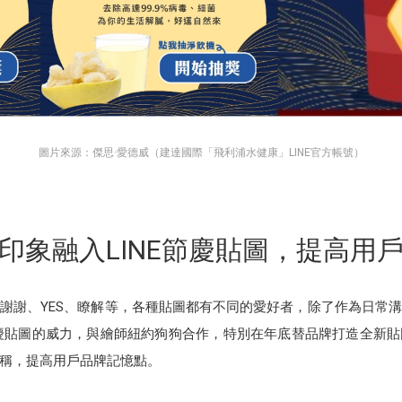
圖片來源：傑思·愛德威（建達國際「飛利浦水健康」LINE官方帳號）
印象融入LINE節慶貼圖，提高用
謝謝、YES、瞭解等，各種貼圖都有不同的愛好者，除了作為日常
慶貼圖的威力，與繪師紐約狗狗合作，特別在年底替品牌打造全新
稱，提高用戶品牌記憶點。