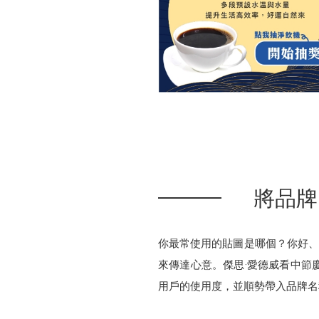
將品牌
你最常使用的貼圖是哪個？你好、
來傳達心意。傑思·愛德威看中節
用戶的使用度，並順勢帶入品牌名