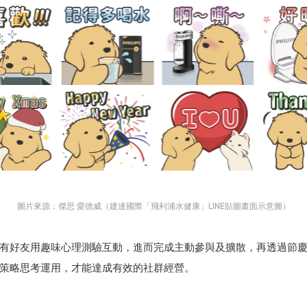
圖片來源：傑思·愛德威（建達國際「飛利浦水健康」LINE貼圖畫面示意圖）
有好友用趣味心理測驗互動，進而完成主動參與及擴散，再透過節
經過策略思考運用，才能達成有效的社群經營。