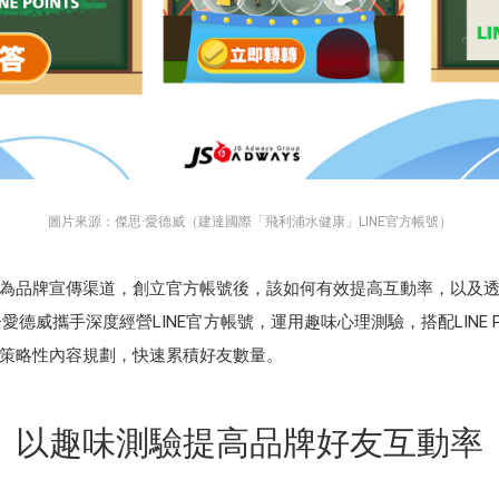
圖片來源：傑思·愛德威（建達國際「飛利浦水健康」LINE官方帳號）
號作為品牌宣傳渠道，創立官方帳號後，該如何有效提高互動率，以及
威攜手深度經營LINE官方帳號，運用趣味心理測驗，搭配LINE POINT
策略性內容規劃，快速累積好友數量。
以趣味測驗提高品牌好友互動率