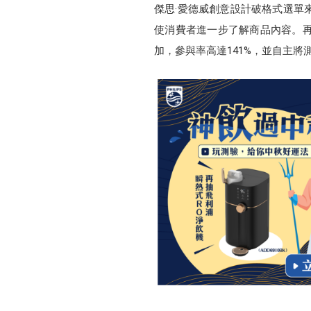
傑思·愛德威創意設計破格式選單
使消費者進一步了解商品內容。
加，參與率高達141%，並自主