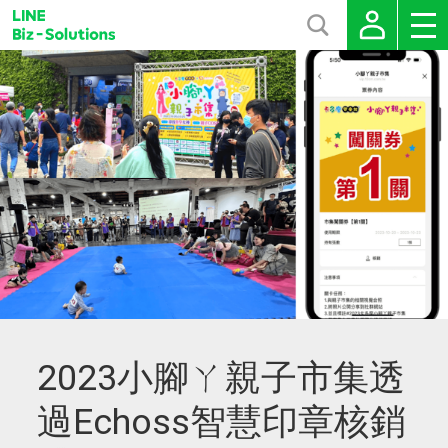
2023小腳ㄚ親子市集透
過Echoss智慧印章核銷