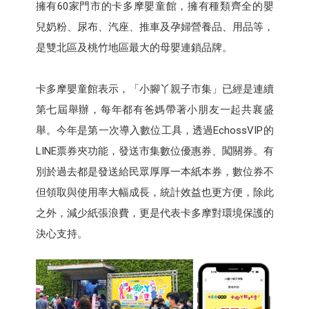
擁有60家門市的卡多摩嬰童館，擁有種類齊全的嬰
兒奶粉、尿布、汽座、推車及孕婦營養品、用品等，
是雙北區及桃竹地區最大的母嬰連鎖品牌。
卡多摩嬰童館表示，「小腳丫親子市集」已經是連續
第七屆舉辦，每年都有爸媽帶著小朋友一起共襄盛
舉。今年是第一次導入數位工具，透過EchossVIP的
LINE票券夾功能，發送市集數位優惠券、闖關券。有
別於過去都是發送給民眾厚厚一本紙本券，數位券不
但領取與使用率大幅成長，統計效益也更方便，除此
之外，減少紙張浪費，更是代表卡多摩對環境保護的
決心支持。