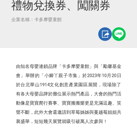
禮物兌換券、闖關券
企業名稱：卡多摩嬰童館
由知名母嬰連鎖品牌「卡多摩嬰童館」與「勵馨基金
會」舉辦的「小腳丫親子市集」於2023年10月20日
於台北華山1914文化創意產業園區展開，現場除了
有各大母嬰品牌於攤位展示熱門產品，大會的熱門活
動像是寶寶爬行賽事、寶寶搬搬樂更是充滿逗趣、笑
聲不斷，此外大會還邀請到草莓姊姊與蔓越莓姐姐共
襄盛舉，短短幾天展覽就吸引破萬人次參與！