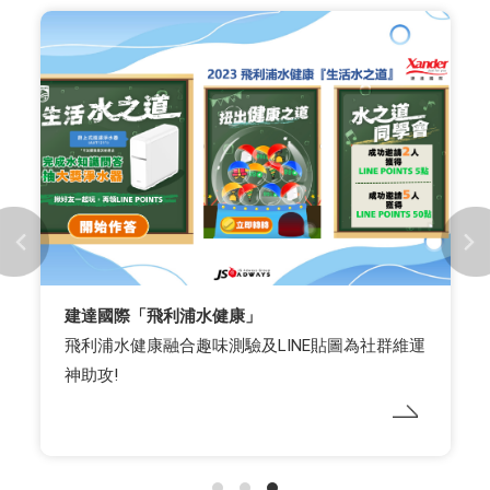
建達國際「飛利浦水健康」
飛利浦水健康融合趣味測驗及LINE貼圖為社群維運
神助攻!