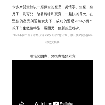
卡多摩嬰童館以一應俱全的產品，從懷孕、生產、坐
月子、到育兒，陪著媽咪和寶寶，一起快樂長大。在
堅強的產品與通路實力下，成功的透過2023小腳ㄚ
親子市集數位轉型，展開另一個新的里程碑。
2023小腳ㄚ親子市集現場佈建21個智慧印章，用以核銷闖關券與
禮物兌換券
現場闖關券、兌換券核銷示意