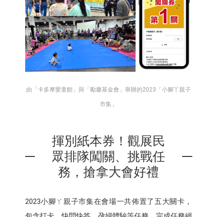
由「卡多摩嬰童館」與「勵馨基金會」舉辦的2023「小腳丫親子
市集」
揮別紙本券！觀展民
眾排隊闖關、挑戰任
務，搶拿大會好禮
2023小腳ㄚ親子市集在會場一共佈置了五大關卡，
包含打卡、快問快答、孕婦體驗等任務，完成任務經