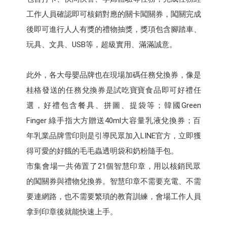
工作人員確認即可核銷對應的關卡闖關券，闖關完成
後即可進行人人有獎的禮物抽獎，獎項包含腳踏車、
玩具、文具、USB等，超級實用、滿滿誠意。
此外，各大母嬰品牌也在現場加碼任務兌換券，像是
桂格發送的任務兌換券是試吃寶寶食品即可好禮任
選，好禮包含餐具、拼圖、提袋等；韓國Green
Finger 綠手指大方贈送40ml大容量乳液兌換券；百
年乳業品牌雪印則是引導民眾加入LINE官方，立即獲
得可愛的好餓的毛毛蟲透明袋和奶粉隨手包。
市集會場一共佈置了21個智慧印章，用以核銷民眾
的闖關券與禮物兌換券。智慧印章不需要充電、不需
要連網路，也不需要繁瑣的教育訓練，會場工作人員
拿到印章後就能快速上手。