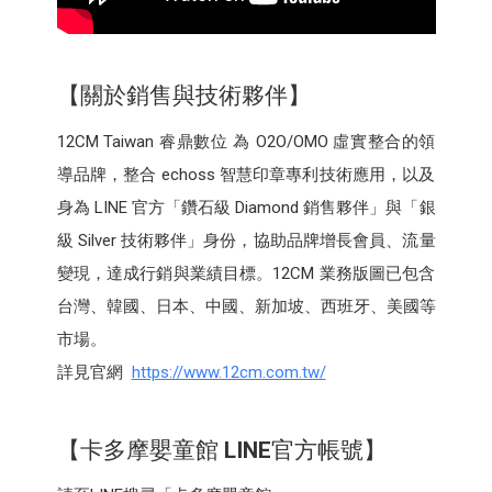
【關於銷售與技術夥伴】
12CM Taiwan 睿鼎數位 為 O2O/OMO 虛實整合的領
導品牌，整合 echoss 智慧印章專利技術應用，以及
身為 LINE 官方「鑽石級 Diamond 銷售夥伴」與「銀
級 Silver 技術夥伴」身份，協助品牌增長會員、流量
變現，達成行銷與業績目標。12CM 業務版圖已包含
台灣、韓國、日本、中國、新加坡、西班牙、美國等
市場。
詳見官網
https://www.12cm.com.tw/
【卡多摩嬰童館
LINE
官方帳號】