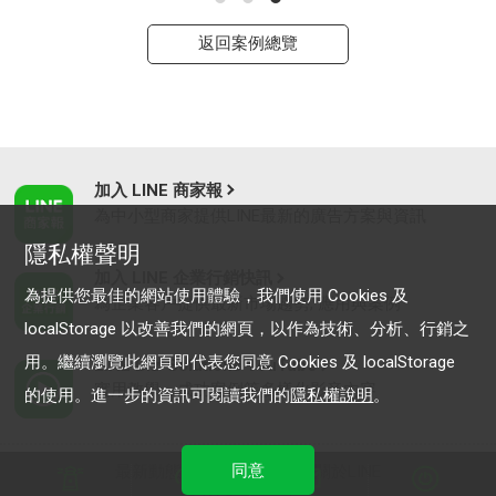
返回案例總覽
加入 LINE 商家報
為中小型商家提供LINE最新的廣告方案與資訊
隱私權聲明
加入 LINE 企業行銷快訊
為提供您最佳的網站使用體驗，我們使用 Cookies 及
為企業客戶提供最新市場趨勢, 應用與案例
localStorage 以改善我們的網頁，以作為技術、分析、行銷之
用。繼續瀏覽此網頁即代表您同意 Cookies 及 localStorage
LINE Biz-Solutions YouTube
實用教學、成功案例等多樣化影音內容
的使用。進一步的資訊可閱讀我們的
隱私權說明
。
同意
最新動態
｜
服務條款
｜
關於LINE