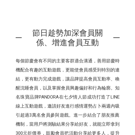
節日趁勢加深會員關
係、增進會員互動
每個節慶會有不同的主要客群適合溝通，善用節慶時
機配合有趣的互動遊戲，更能使會員感受到特別的連
結，更有動力完成遊戲，讓品牌提高會員互動率、喚
醒沈睡會員，以及掌握會員興趣偏好和行為輪廓。知
名珠寶品牌PANDORA在七夕情人節成功打造了LINE
線上互動遊戲，邀請好友進行感情運勢占卜兩週內吸
引超過3萬名會員參與遊戲。進一步結合了朋友推薦
機制，當用戶將測驗結果分享給好友，就能立即拿到
300元折價券，鼓勵會員把活動分享給更多人，提升