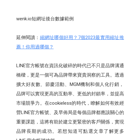
wenk.io短網址後台數據範例
延伸閱讀：
縮網址哪個好用？7個2023最實用縮址推
薦！你用過哪個？
LINE官方帳號在資訊化破碎的時代已不只是品牌溝通
橋樑，更是一個可為品牌帶來寶貴洞察的工具。透過
擴大好友數、節慶活動、MGM機制和個人化行銷，
品牌可以實現更高的互動率、更低的封鎖率，並提高
市場競爭力。在cookieless的時代，瞭解如何有效經
營LINE官方帳號、及早佈局是每個品牌都應該關心的
重要課題，這將有助於建立更緊密的客戶關係，實現
品牌長期的成功。若想知道可點選文章了解更多