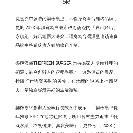
榮
從嘉義市發跡的樂檸漢堡，不僅身為全台知名品牌，
更於 2023 年獲選為嘉義市政府認證的「嘉市好店」
永續組、好店組兩大殊榮，躍身為台灣漢堡連鎖速食
品牌中持續落實永續的綠色企業。
樂檸漢堡THEFREEN BURGER 秉持為家人準備料理的
初衷，結合創辦人的營養學專才，透過優質的農產、
持續打造均衡美味的美食，在永續的道路上持續努
力、帶給顧客最美好的生活體驗。
樂檸漢堡創辦人暨執行長陳永中表示：「樂檸漢堡長
年推動 ESG 在地綠色飲食，所用食材盡力追求『低
碳永續、均衡健康、真實美味』，更於今（ 2023 ）