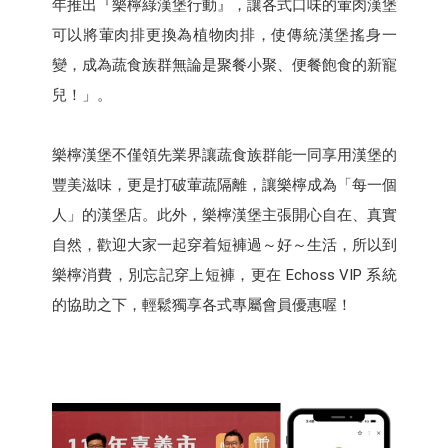
年推出『樂檸綠漢堡行動』，讓各式口味的葷肉漢堡
可以將葷肉排更換為植物肉排，使傳統漢堡搖身一
變，成為蔬食族群無論是聚餐小聚、便餐飽食的新寵
兒！」。
樂檸漢堡不僅領先業界讓蔬食族群能一同享用漢堡的
豐美滋味，更是打破葷蔬隔離，讓樂檸成為「每一個
人」的漢堡店。此外，樂檸漢堡主張開心自在、真實
自然，歡迎大家一起穿着短褲過～好～生活，所以到
樂檸消費，別忘記穿上短褲，更在 Echoss VIP 系統
的協助之下，輕鬆獨享各式專屬會員優惠喔！