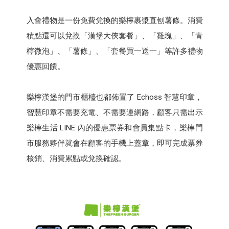
入會禮物是一份免費兌換的樂檸裹漿直刨薯條。消費
積點還可以兌換「漢堡大俠套餐」、「雞塊」、「青
檸微泡」、「薯條」、「套餐買一送一」等許多禮物
優惠回饋。
樂檸漢堡的門市櫃檯也都佈置了 Echoss 智慧印章，
智慧印章不需要充電、不需要連網路，顧客只需出示
樂檸生活 LINE 內的優惠票券和會員集點卡，樂檸門
市服務夥伴就會在顧客的手機上蓋章，即可完成票券
核銷、消費累點或兌換確認。