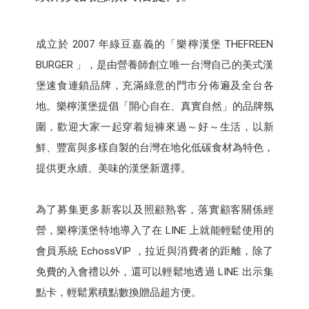
成立於 2007 年綠豆嘉義的「樂檸漢堡 THEFREEN
BURGER 」，是由營養師創立唯一台灣自己的美式漢
堡速食連鎖品牌，充滿綠意的門市分佈遍及全台各
地。樂檸漢堡提倡「開心自在、真實自然」的品牌氛
圍，歡迎大家一起穿着短褲來過～好～生活，以新
鮮、豐富與多樣自製的台灣在地化低碳食材為特色，
提供更永續、美味的漢堡新選擇。
為了募集更多新客以及照顧熟客，落實顧客關係經
營，樂檸漢堡特地導入了在 LINE 上就能輕鬆使用的
會員系統 EchossVIP ，拉近與消費者的距離，除了
免費的入會禮以外，還可以輕鬆地透過 LINE 出示集
點卡，輕鬆累積點數換贈品超方便。