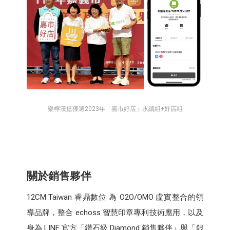
樂檸漢堡獲選2023年「嘉市好店」永續組+好店組
關於銷售夥伴
12CM Taiwan 睿鼎數位 為 O2O/OMO 虛實整合的領
導品牌，整合 echoss 智慧印章專利技術應用，以及
身為 LINE 官方「鑽石級 Diamond 銷售夥伴」與「銀