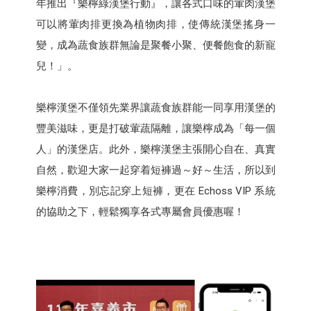
年推出『樂檸綠漢堡行動』，讓各式口味的葷肉漢堡
可以將葷肉排更換為植物肉排，使傳統漢堡搖身一
變，成為蔬食族群無論是聚餐小聚、便餐飽食的新寵
兒！」。
樂檸漢堡不僅領先業界讓蔬食族群能一同享用漢堡的
豐美滋味，更是打破葷蔬隔離，讓樂檸成為「每一個
人」的漢堡店。此外，樂檸漢堡主張開心自在、真實
自然，歡迎大家一起穿着短褲過～好～生活，所以到
樂檸消費，別忘記穿上短褲，更在 Echoss VIP 系統
的協助之下，輕鬆獨享各式專屬會員優惠喔！