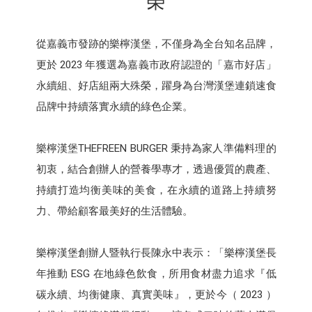
榮
從嘉義市發跡的樂檸漢堡，不僅身為全台知名品牌，
更於 2023 年獲選為嘉義市政府認證的「嘉市好店」
永續組、好店組兩大殊榮，躍身為台灣漢堡連鎖速食
品牌中持續落實永續的綠色企業。
樂檸漢堡THEFREEN BURGER 秉持為家人準備料理的
初衷，結合創辦人的營養學專才，透過優質的農產、
持續打造均衡美味的美食，在永續的道路上持續努
力、帶給顧客最美好的生活體驗。
樂檸漢堡創辦人暨執行長陳永中表示：「樂檸漢堡長
年推動 ESG 在地綠色飲食，所用食材盡力追求『低
碳永續、均衡健康、真實美味』，更於今（ 2023 ）