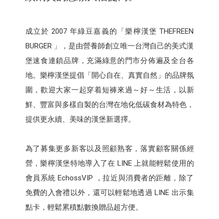
成立於 2007 年綠豆嘉義的「樂檸漢堡 THEFREEN
BURGER 」，是由營養師創立唯一台灣自己的美式漢
堡速食連鎖品牌，充滿綠意的門市分佈遍及全台各
地。樂檸漢堡提倡「開心自在、真實自然」的品牌氛
圍，歡迎大家一起穿着短褲來過～好～生活，以新
鮮、豐富與多樣自製的台灣在地化低碳食材為特色，
提供更永續、美味的漢堡新選擇。
為了募集更多新客以及照顧熟客，落實顧客關係經
營，樂檸漢堡特地導入了在 LINE 上就能輕鬆使用的
會員系統 EchossVIP ，拉近與消費者的距離，除了
免費的入會禮以外，還可以輕鬆地透過 LINE 出示集
點卡，輕鬆累積點數換贈品超方便。