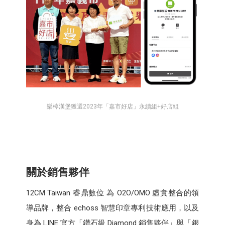
樂檸漢堡獲選2023年「嘉市好店」永續組+好店組
關於銷售夥伴
12CM Taiwan 睿鼎數位 為 O2O/OMO 虛實整合的領
導品牌，整合 echoss 智慧印章專利技術應用，以及
身為 LINE 官方「鑽石級 Diamond 銷售夥伴」與「銀