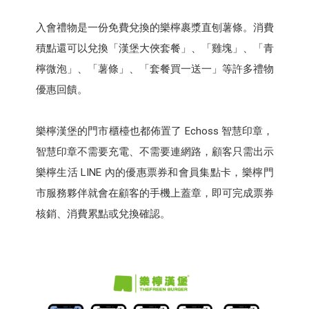
入會禮物是一份免費兌換的樂檸裹漿直刨薯條。消費
積點還可以兌換「漢堡大俠套餐」、「雞塊」、「青
檸微泡」、「薯條」、「套餐買一送一」等許多禮物
優惠回饋。
樂檸漢堡的門市櫃檯也都佈置了 Echoss 智慧印章，
智慧印章不需要充電、不需要連網路，顧客只需出示
樂檸生活 LINE 內的優惠票券和會員集點卡，樂檸門
市服務夥伴就會在顧客的手機上蓋章，即可完成票券
核銷、消費累點或兌換確認。