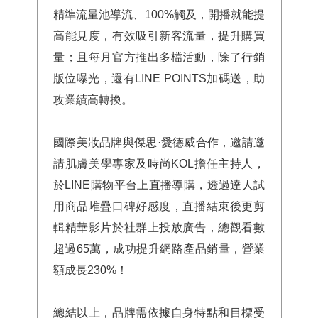
精準流量池導流、100%觸及，開播就能提
高能見度，有效吸引新客流量，提升購買
量；且每月官方推出多檔活動，除了行銷
版位曝光，還有LINE POINTS加碼送，助
攻業績高轉換。
國際美妝品牌與傑思·愛德威合作，邀請邀
請肌膚美學專家及時尚KOL擔任主持人，
於LINE購物平台上直播導購，透過達人試
用商品堆疊口碑好感度，直播結束後更剪
輯精華影片於社群上投放廣告，總觀看數
超過65萬，成功提升網路產品銷量，營業
額成長230%！
總結以上，品牌需依據自身特點和目標受