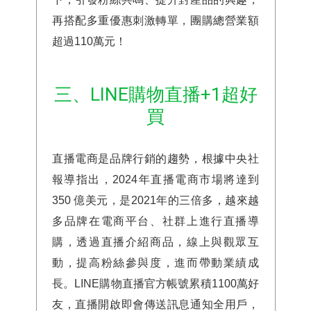
再搭配多重優惠刺激轉單，團購總營業額
超過110萬元！
三、LINE購物直播+1超好
買
直播電商是品牌行銷的趨勢，根據中央社
報導指出，2024年直播電商市場將達到
350 億美元，是2021年的三倍多，越來越
多品牌在電商平台、社群上進行直播導
購，透過直播介紹商品，線上與觀眾互
動，提高粉絲參與度，進而帶動業績成
長。LINE購物直播官方帳號累積1100萬好
友，直播開啟即會傳送訊息通知全用戶，