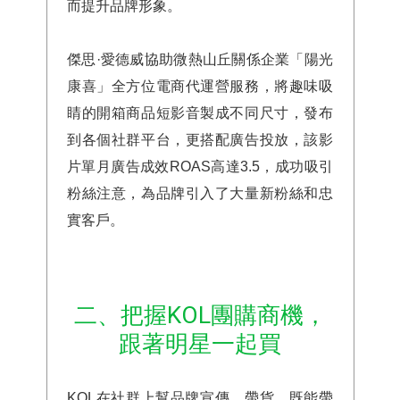
而提升品牌形象。
傑思·愛德威協助微熱山丘關係企業「陽光
康喜」全方位電商代運營服務，將趣味吸
睛的開箱商品短影音製成不同尺寸，發布
到各個社群平台，更搭配廣告投放，該影
片單月廣告成效ROAS高達3.5，成功吸引
粉絲注意，為品牌引入了大量新粉絲和忠
實客戶。
二、把握KOL團購商機，
跟著明星一起買
KOL
在社群上幫品牌宣傳、帶貨，既能帶