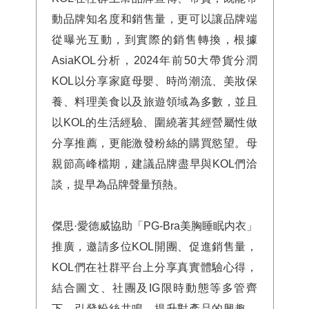
動品牌知名度和銷售量，更可以讓品牌端
從曝光互動，到實際的銷售轉換，根據
AsiaKOL分析，2024年前50大帶貨分潤
KOL以分享家庭母嬰、時尚潮流、美妝保
養、料理美食以及旅遊領域為多數，並且
以KOL的生活經驗、圍繞著其經營屬性做
分享推薦，更能激發粉絲的購買慾望。母
親節高峰檔期，建議品牌盡早與KOL們洽
談，提早為品牌聲量預熱。
傑思·愛德威協助「PG-Bra美胸睡眠内衣」
推廣，邀請多位KOL開團、促進銷售量，
KOL們在社群平台上分享真實體驗心得，
結合圖文、社團及IG限時動態等多管齊
下，引發粉絲共鳴、提升對產品的興趣，