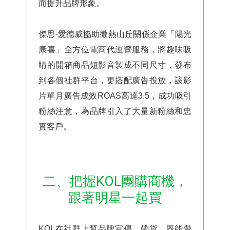
而提升品牌形象。
傑思·愛德威協助微熱山丘關係企業「陽光
康喜」全方位電商代運營服務，將趣味吸
睛的開箱商品短影音製成不同尺寸，發布
到各個社群平台，更搭配廣告投放，該影
片單月廣告成效ROAS高達3.5，成功吸引
粉絲注意，為品牌引入了大量新粉絲和忠
實客戶。
二、把握KOL團購商機，
跟著明星一起買
KOL
在社群上幫品牌宣傳、帶貨，既能帶