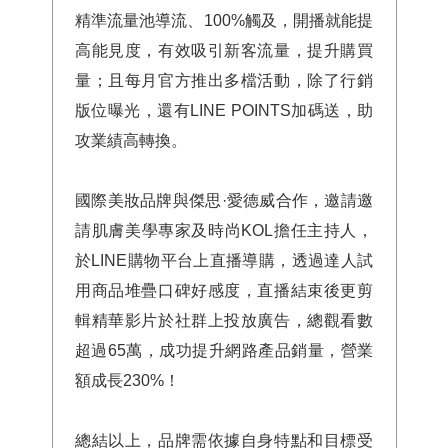
精準流量池導流、100%觸及，開播就能提
高能見度，有效吸引新客流量，提升購買
量；且每月官方推出多檔活動，除了行銷
版位曝光，還有LINE POINTS加碼送，助
攻業績高轉換。
國際美妝品牌與傑思·愛德威合作，邀請邀
請肌膚美學專家及時尚KOL擔任主持人，
於LINE購物平台上直播導購，透過達人試
用商品堆疊口碑好感度，直播結束後更剪
輯精華影片於社群上投放廣告，總觀看數
超過65萬，成功提升網路產品銷量，營業
額成長230%！
總結以上，品牌需依據自身特點和目標受