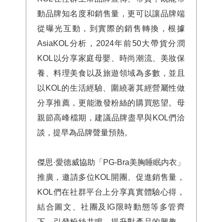
動品牌知名度和銷售量，更可以讓品牌端
從曝光互動，到實際的銷售轉換，根據
AsiaKOL分析，2024年前50大帶貨分潤
KOL以分享家庭母嬰、時尚潮流、美妝保
養、料理美食以及旅遊領域為多數，並且
以KOL的生活經驗、圍繞著其經營屬性做
分享推薦，更能激發粉絲的購買慾望。母
親節高峰檔期，建議品牌盡早與KOL們洽
談，提早為品牌聲量預熱。
傑思·愛德威協助「PG-Bra美胸睡眠内衣」
推廣，邀請多位KOL開團、促進銷售量，
KOL們在社群平台上分享真實體驗心得，
結合圖文、社團及IG限時動態等多管齊
下，引發粉絲共鳴、提升對產品的興趣，