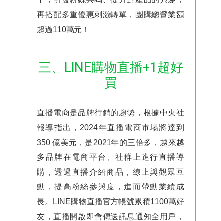
再搭配多重優惠刺激轉單，團購總營業額
超過110萬元！
三、LINE購物直播+1超好
買
直播電商是品牌行銷的趨勢，根據中央社
報導指出，2024年直播電商市場將達到
350 億美元，是2021年的三倍多，越來越
多品牌在電商平台、社群上進行直播導
購，透過直播介紹商品，線上與觀眾互
動，提高粉絲參與度，進而帶動業績成
長。LINE購物直播官方帳號累積1100萬好
友，直播開啟即會傳送訊息通知全用戶，