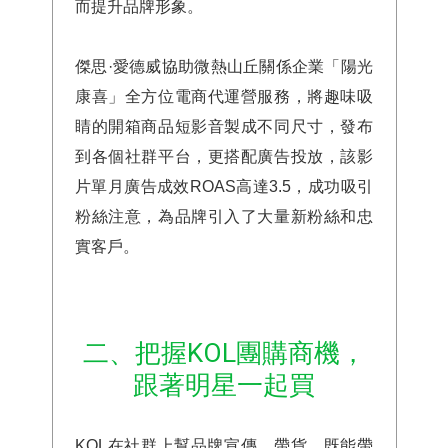
而提升品牌形象。
傑思·愛德威協助微熱山丘關係企業「陽光
康喜」全方位電商代運營服務，將趣味吸
睛的開箱商品短影音製成不同尺寸，發布
到各個社群平台，更搭配廣告投放，該影
片單月廣告成效ROAS高達3.5，成功吸引
粉絲注意，為品牌引入了大量新粉絲和忠
實客戶。
二、把握KOL團購商機，
跟著明星一起買
KOL
在社群上幫品牌宣傳、帶貨，既能帶