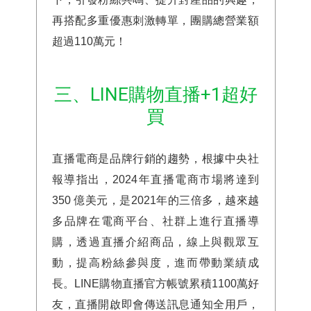
再搭配多重優惠刺激轉單，團購總營業額
超過110萬元！
三、LINE購物直播+1超好
買
直播電商是品牌行銷的趨勢，根據中央社
報導指出，2024年直播電商市場將達到
350 億美元，是2021年的三倍多，越來越
多品牌在電商平台、社群上進行直播導
購，透過直播介紹商品，線上與觀眾互
動，提高粉絲參與度，進而帶動業績成
長。LINE購物直播官方帳號累積1100萬好
友，直播開啟即會傳送訊息通知全用戶，