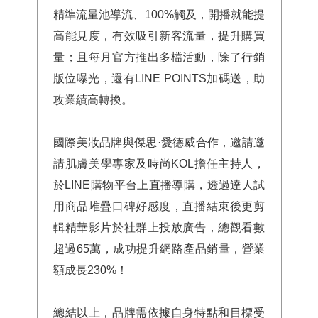
精準流量池導流、100%觸及，開播就能提
高能見度，有效吸引新客流量，提升購買
量；且每月官方推出多檔活動，除了行銷
版位曝光，還有LINE POINTS加碼送，助
攻業績高轉換。
國際美妝品牌與傑思·愛德威合作，邀請邀
請肌膚美學專家及時尚KOL擔任主持人，
於LINE購物平台上直播導購，透過達人試
用商品堆疊口碑好感度，直播結束後更剪
輯精華影片於社群上投放廣告，總觀看數
超過65萬，成功提升網路產品銷量，營業
額成長230%！
總結以上，品牌需依據自身特點和目標受