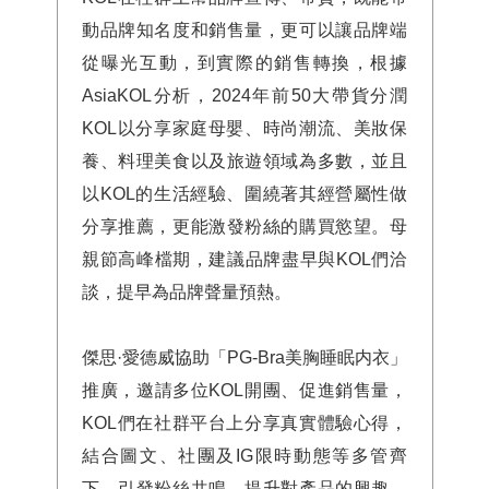
動品牌知名度和銷售量，更可以讓品牌端
從曝光互動，到實際的銷售轉換，根據
AsiaKOL分析，2024年前50大帶貨分潤
KOL以分享家庭母嬰、時尚潮流、美妝保
養、料理美食以及旅遊領域為多數，並且
以KOL的生活經驗、圍繞著其經營屬性做
分享推薦，更能激發粉絲的購買慾望。母
親節高峰檔期，建議品牌盡早與KOL們洽
談，提早為品牌聲量預熱。
傑思·愛德威協助「PG-Bra美胸睡眠内衣」
推廣，邀請多位KOL開團、促進銷售量，
KOL們在社群平台上分享真實體驗心得，
結合圖文、社團及IG限時動態等多管齊
下，引發粉絲共鳴、提升對產品的興趣，